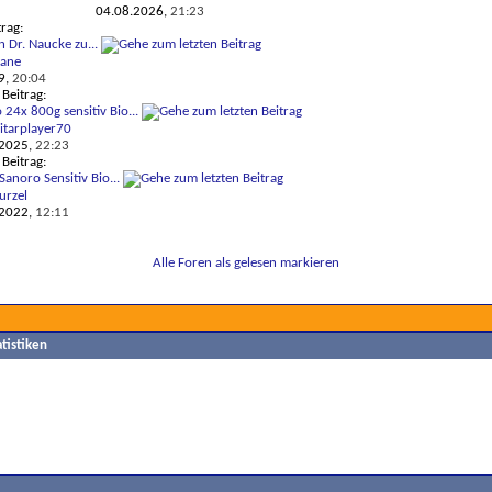
04.08.2026,
21:23
trag:
n Dr. Naucke zu...
iane
9,
20:04
 Beitrag:
 24x 800g sensitiv Bio...
itarplayer70
.2025,
22:23
 Beitrag:
Sanoro Sensitiv Bio...
rzel
.2022,
12:11
Alle Foren als gelesen markieren
tistiken