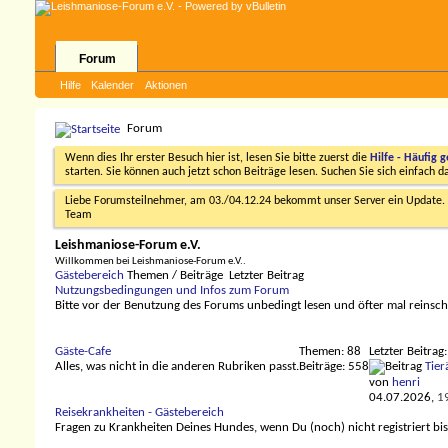
Forum
Hilfe
Kalender
Aktionen
Forum
Wenn dies Ihr erster Besuch hier ist, lesen Sie bitte zuerst die
Hilfe - Häufig g
starten. Sie können auch jetzt schon Beiträge lesen. Suchen Sie sich einfach 
Liebe Forumsteilnehmer, am 03./04.12.24 bekommt unser Server ein Update. D
Team
Leishmaniose-Forum e.V.
Willkommen bei Leishmaniose-Forum e.V..
Gästebereich
Themen / Beiträge
Letzter Beitrag
Nutzungsbedingungen und Infos zum Forum
Bitte vor der Benutzung des Forums unbedingt lesen und öfter mal reinsc
Gäste-Cafe
Themen: 88
Letzter Beitrag:
Alles, was nicht in die anderen Rubriken passt.
Beiträge: 558
Tierä
von
henri
04.07.2026,
1
Reisekrankheiten - Gästebereich
Fragen zu Krankheiten Deines Hundes, wenn Du (noch) nicht registriert bis