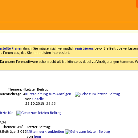
estellte Fragen
durch. Sie müssen sich vermutlich
registrieren
, bevor Sie Beiträge verfasse
das Forum aus, das Sie am meisten interessiert.
a unsere Forensoftware schon recht alt ist, könnte es dabei zu Verzögerungen kommen. Wi
Themen: 4
Letzter Beitrag:
hauen
Beiträge: 4
Kurzanleitung zum Anzeigen...
von
Charlie
25.10.2018,
23:23
rzte für...
9:34
Themen: 316
Letzter Beitrag:
t.
Beiträge: 3.013
Mittelmeerkrankheiten
von
henri