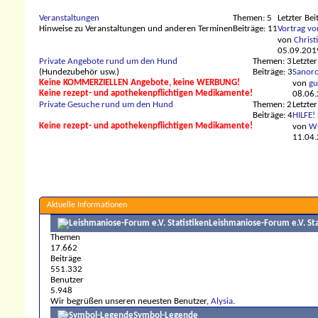
Veranstaltungen
Themen: 5
Letzter Bei
Hinweise zu Veranstaltungen und anderen Terminen
Beiträge: 11
Vortrag vo
von
Christ
05.09.201
Private Angebote rund um den Hund
Themen: 3
Letzter
(Hundezubehör usw.)
Beiträge: 3
Sanoro
Keine KOMMERZIELLEN Angebote, keine WERBUNG!
von
gu
Keine rezept- und apothekenpflichtigen Medikamente!
08.06
Private Gesuche rund um den Hund
Themen: 2
Letzter
Beiträge: 4
HILFE! 
Keine rezept- und apothekenpflichtigen Medikamente!
von
Wu
11.04
Aktuelle Informationen
Leishmaniose-Forum e.V. Sta
Themen
17.662
Beiträge
551.332
Benutzer
5.948
Wir begrüßen unseren neuesten Benutzer,
Alysia
.
Symbol-Legende