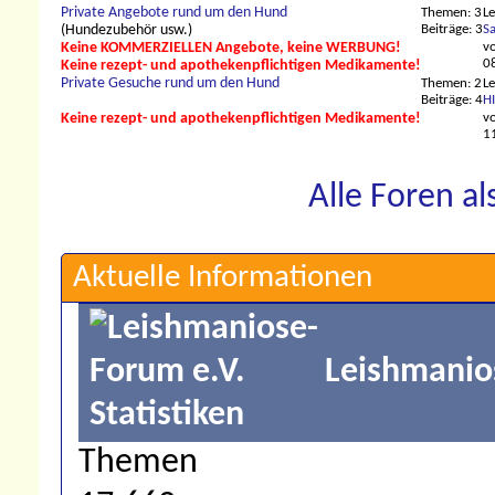
Private Angebote rund um den Hund
Themen: 3
Le
Beiträge: 3
Sa
(Hundezubehör usw.)
v
Keine KOMMERZIELLEN Angebote, keine WERBUNG!
0
Keine rezept- und apothekenpflichtigen Medikamente!
Private Gesuche rund um den Hund
Themen: 2
Le
Beiträge: 4
HI
v
Keine rezept- und apothekenpflichtigen Medikamente!
1
Alle Foren a
Aktuelle Informationen
Leishmanios
Themen