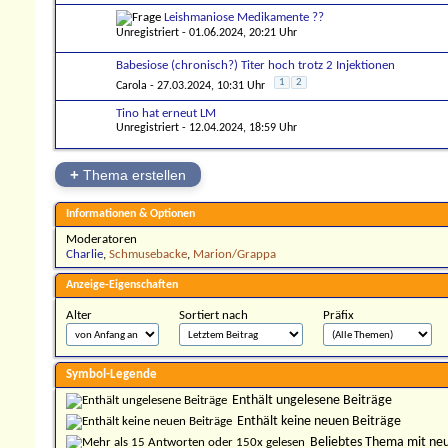
Leishmaniose Medikamente ??
Unregistriert
- 01.06.2024, 20:21 Uhr
Babesiose (chronisch?) Titer hoch trotz 2 Injektionen
1
2
Carola
- 27.03.2024, 10:31 Uhr
Tino hat erneut LM
Unregistriert
- 12.04.2024, 18:59 Uhr
+
Thema erstellen
Informationen & Optionen
Moderatoren
Charlie
,
Schmusebacke
,
Marion/Grappa
Anzeige-Eigenschaften
Alter
Sortiert nach
Präfix
Symbol-Legende
Enthält ungelesene Beiträge
Enthält keine neuen Beiträge
Beliebtes Thema mit ne