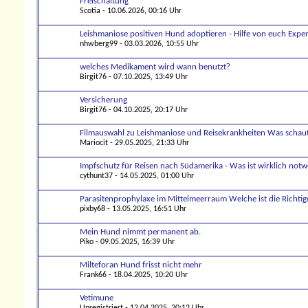
Freischaltung
Scotia
- 10.06.2026, 00:16 Uhr
Leishmaniose positiven Hund adoptieren - Hilfe von euch Expe
nhwberg99
- 03.03.2026, 10:55 Uhr
welches Medikament wird wann benutzt?
Birgit76
- 07.10.2025, 13:49 Uhr
Versicherung
Birgit76
- 04.10.2025, 20:17 Uhr
Filmauswahl zu Leishmaniose und Reisekrankheiten Was schaut 
Mariocit
- 29.05.2025, 21:33 Uhr
Impfschutz für Reisen nach Südamerika - Was ist wirklich not
cythunt37
- 14.05.2025, 01:00 Uhr
Parasitenprophylaxe im Mittelmeerraum Welche ist die Richti
pixby68
- 13.05.2025, 16:51 Uhr
Mein Hund nimmt permanent ab.
Piko
- 09.05.2025, 16:39 Uhr
Milteforan Hund frisst nicht mehr
Frank66
- 18.04.2025, 10:20 Uhr
Vetimune
Unregistriert
- 12.04.2025, 20:12 Uhr