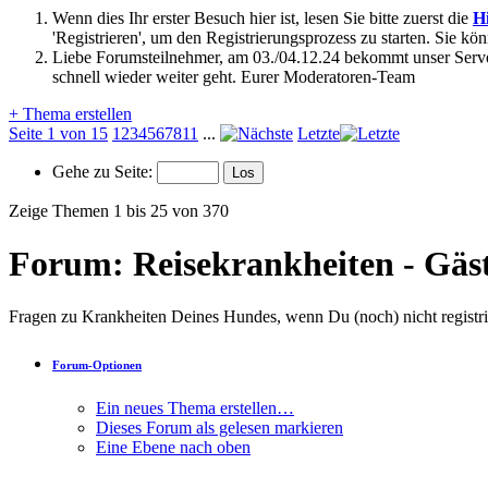
Wenn dies Ihr erster Besuch hier ist, lesen Sie bitte zuerst die
Hi
'Registrieren', um den Registrierungsprozess zu starten. Sie kö
Liebe Forumsteilnehmer, am 03./04.12.24 bekommt unser Server
schnell wieder weiter geht. Eurer Moderatoren-Team
+
Thema erstellen
Seite 1 von 15
1
2
3
4
5
6
7
8
11
...
Letzte
Gehe zu Seite:
Zeige Themen 1 bis 25 von 370
Forum:
Reisekrankheiten - Gäs
Fragen zu Krankheiten Deines Hundes, wenn Du (noch) nicht registrie
Forum-Optionen
Ein neues Thema erstellen…
Dieses Forum als gelesen markieren
Eine Ebene nach oben