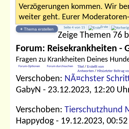
Verzögerungen kommen. Wir bemü
weiter geht. Eurer Moderatore
Erste
Seite 4 von 15
+
Thema erstellen
Zeige Themen 76 b
Forum:
Reisekrankheiten - 
Fragen zu Krankheiten Deines Hundes
Forum-Optionen
Forum durchsuchen
Titel
/
Erstellt von
Antworten
/
Hits
Letzter Beitrag v
Verschoben:
NÃ¤chster Schrit
GabyN
- 23.12.2023, 12:20 Uh
Verschoben:
Tierschutzhund M
Happydog
- 19.12.2023, 00:52