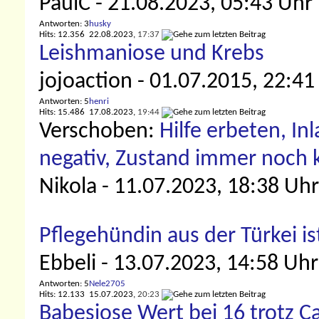
PaulC
- 21.08.2023, 05:43 Uhr
Antworten: 3
husky
Hits: 12.356
22.08.2023,
17:37
Leishmaniose und Krebs
jojoaction
- 01.07.2015, 22:41
Antworten: 5
henri
Hits: 15.486
17.08.2023,
19:44
Verschoben:
Hilfe erbeten, I
negativ, Zustand immer noch k
Nikola
- 11.07.2023, 18:38 Uhr
Pflegehündin aus der Türkei is
Ebbeli
- 13.07.2023, 14:58 Uhr
Antworten: 5
Nele2705
Hits: 12.133
15.07.2023,
20:23
Babesiose Wert bei 16 trotz C