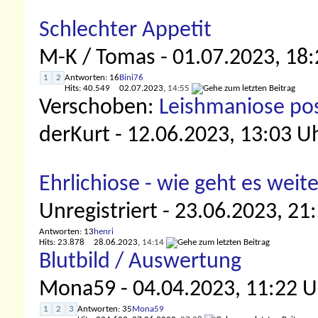
Schlechter Appetit
M-K / Tomas
- 01.07.2023, 18
1
2
Antworten: 16
Bini76
Hits: 40.549
02.07.2023,
14:55
Verschoben:
Leishmaniose posi
derKurt
- 12.06.2023, 13:03 U
Ehrlichiose - wie geht es weit
Unregistriert
- 23.06.2023, 21
Antworten: 13
henri
Hits: 23.878
28.06.2023,
14:14
Blutbild / Auswertung
Mona59
- 04.04.2023, 11:22 U
1
2
3
Antworten: 35
Mona59