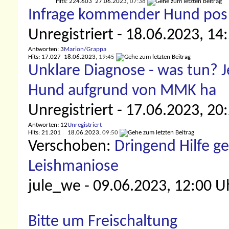
Hits: 224.603
27.06.2023,
07:38
Infrage kommender Hund pos a
Unregistriert
- 18.06.2023, 14
Antworten: 3
Marion/Grappa
Hits: 17.027
18.06.2023,
19:45
Unklare Diagnose - was tun? 
Hund aufgrund von MMK ha
Unregistriert
- 17.06.2023, 20
Antworten: 12
Unregistriert
Hits: 21.201
18.06.2023,
09:50
Verschoben:
Dringend Hilfe g
Leishmaniose
jule_we
- 09.06.2023, 12:00 U
Bitte um Freischaltung