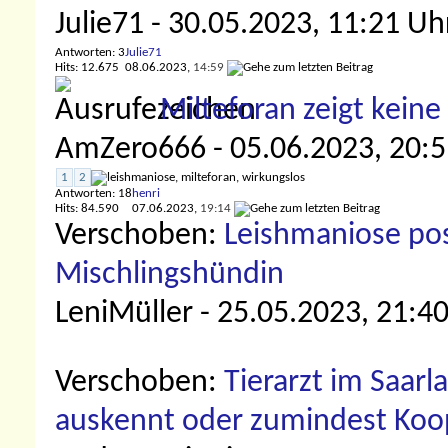
Julie71
- 30.05.2023, 11:21 Uh
Antworten: 3
Julie71
Hits: 12.675
08.06.2023,
14:59
Milteforan zeigt kein
AmZero666
- 05.06.2023, 20:
1
2
Antworten: 18
henri
Hits: 84.590
07.06.2023,
19:14
Verschoben:
Leishmaniose posi
Mischlingshündin
LeniMüller
- 25.05.2023, 21:4
Verschoben:
Tierarzt im Saar
auskennt oder zumindest Koop