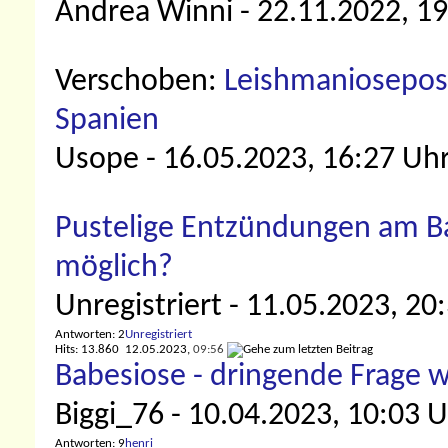
Andrea Winni
- 22.11.2022, 1
Verschoben:
Leishmanioseposit
Spanien
Usope
- 16.05.2023, 16:27 Uh
Pustelige Entzündungen am Ba
möglich?
Unregistriert
- 11.05.2023, 20
Antworten: 2
Unregistriert
Hits: 13.860
12.05.2023,
09:56
Babesiose - dringende Frage w
Biggi_76
- 10.04.2023, 10:03 
Antworten: 9
henri