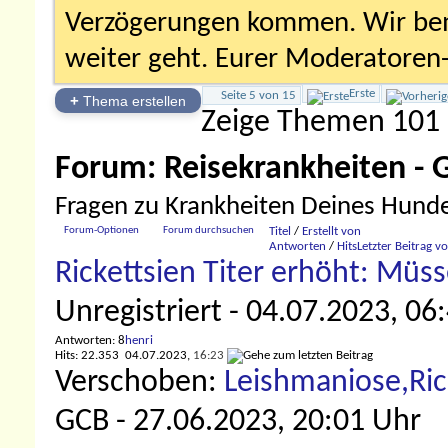
Verzögerungen kommen. Wir bemü
weiter geht. Eurer Moderatore
Erste
Seite 5 von 15
+
Thema erstellen
Zeige Themen 101 
Forum:
Reisekrankheiten - 
Fragen zu Krankheiten Deines Hundes
Forum-Optionen
Forum durchsuchen
Titel
/
Erstellt von
Antworten
/
Hits
Letzter Beitrag v
Rickettsien Titer erhöht: Mü
Unregistriert
- 04.07.2023, 06
Antworten: 8
henri
Hits: 22.353
04.07.2023,
16:23
Verschoben:
Leishmaniose,Ric
GCB
- 27.06.2023, 20:01 Uhr