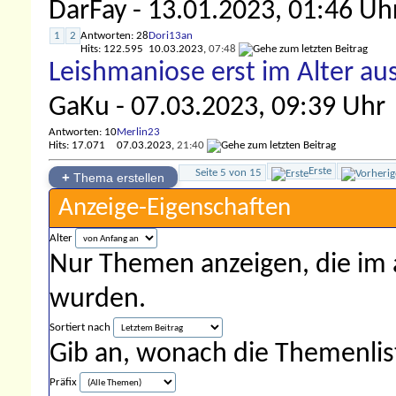
DarFay
- 13.01.2023, 01:46 Uh
1
2
Antworten: 28
Dori13an
Hits: 122.595
10.03.2023,
07:48
Leishmaniose erst im Alter a
GaKu
- 07.03.2023, 09:39 Uhr
Antworten: 10
Merlin23
Hits: 17.071
07.03.2023,
21:40
Erste
Seite 5 von 15
+
Thema erstellen
Anzeige-Eigenschaften
Alter
Nur Themen anzeigen, die im 
wurden.
Sortiert nach
Gib an, wonach die Themenliste
Präfix