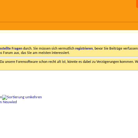
estellte Fragen
durch. Sie müssen sich vermutlich
registrieren
, bevor Sie Beiträge verfasse
das Forum aus, das Sie am meisten interessiert.
a unsere Forensoftware schon recht alt ist, könnte es dabei zu Verzögerungen kommen. Wi
on
in Neuwied