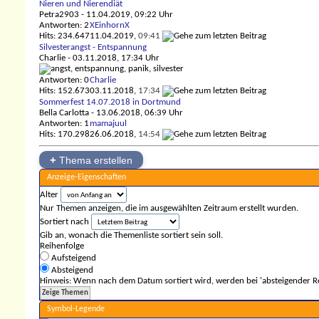
Nieren und Nierendiät
Petra2903
- 11.04.2019, 09:22 Uhr
Antworten: 2
XEinhornX
Hits: 234.647
11.04.2019,
09:41
Silvesterangst - Entspannung
Charlie
- 03.11.2018, 17:34 Uhr
Antworten: 0
Charlie
Hits: 152.673
03.11.2018,
17:34
Sommerfest 14.07.2018 in Dortmund
Bella Carlotta
- 13.06.2018, 06:39 Uhr
Antworten: 1
mamajuul
Hits: 170.298
26.06.2018,
14:54
+
Thema erstellen
Anzeige-Eigenschaften
Alter
Nur Themen anzeigen, die im ausgewählten Zeitraum erstellt wurden.
Sortiert nach
Gib an, wonach die Themenliste sortiert sein soll.
Reihenfolge
Aufsteigend
Absteigend
Hinweis: Wenn nach dem Datum sortiert wird, werden bei 'absteigender Re
Symbol-Legende