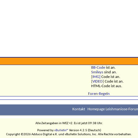
BB-Code
ist
an
.
Smileys
sind
an
.
[IMG]
Code ist
an
.
[VIDEO]
Code ist
an
.
HTML-Code ist
aus
.
Foren-Regeln
Kontakt
Homepage Leishmaniose-Forum
Alle Zeitangaben in WEZ +2. Es ist jetzt
09:38
Uhr.
Powered by
vBulletin®
Version 4.2.5 (Deutsch)
Copyright ©2026 Adduco Digital e.K. und vBulletin Solutions, Inc. Alle Rechte vorbehalten.