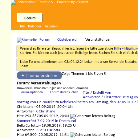
Forum
Hilfe
Kalender
Aktionen
Forum
Gästebereich
Veranstaltungen
Wenn dies Ihr erster Besuch hier ist, lesen Sie bitte zuerst die
Hilfe - Häufig g
starten. Sie können auch jetzt schon Beiträge lesen. Suchen Sie sich einfach 
Liebe Forumsteilnehmer, am 03./04.12.24 bekommt unser Server ein Update. D
Team
Zeige Themen 1 bis 5 von 5
+
Thema erstellen
Forum:
Veranstaltungen
Hinweise zu Veranstaltungen und anderen Terminen
Forum-Optionen
Forum durchsuchen
Titel
/
Erstellt von
Antworten
/
Hits
Letzter Beitrag v
Vortrag von Dr. Naucke zu Reisekrankheiten am Samstag, den 07.09.2019 
Christiane
- 05.09.2019, 20:04 Uhr
Antworten: 0
Christiane
Hits: 294.687
05.09.2019,
20:04
Sommerfest 7.09.2019 in Dortmund
Bella Carlotta
- 19.08.2019, 19:25 Uhr
Antworten: 3
Bella Carlotta
Hits: 69.800
20.08.2019,
11:51