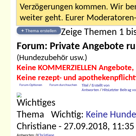
Verzögerungen kommen. Wir bemü
weiter geht. Eurer Moderatore
Zeige Themen 1 bis
+
Thema erstellen
Forum:
Private Angebote r
(Hundezubehör usw.)
Keine KOMMERZIELLEN Angebote,
Keine rezept- und apothekenpflic
Forum-Optionen
Forum durchsuchen
Titel
/
Erstellt von
Antworten
/
Hits
Letzter Beitrag v
Wichtig:
Keine Hunde
Christiane
- 27.09.2018, 11:35
Antworten: 0
Christiane