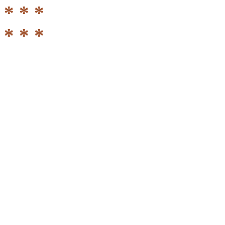
* * *
* * *