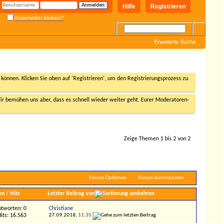
Hilfe
Registrieren
Angemeldet bleiben?
Erweiterte Suche
n können. Klicken Sie oben auf 'Registrieren', um den Registrierungsprozess zu
r bemühen uns aber, dass es schnell wieder weiter geht. Eurer Moderatoren-
Zeige Themen 1 bis 2 von 2
Forum-Optionen
Forum durchsuchen
en
/
Hits
Letzter Beitrag von
tworten: 0
Christiane
its: 16.563
27.09.2018,
11:35