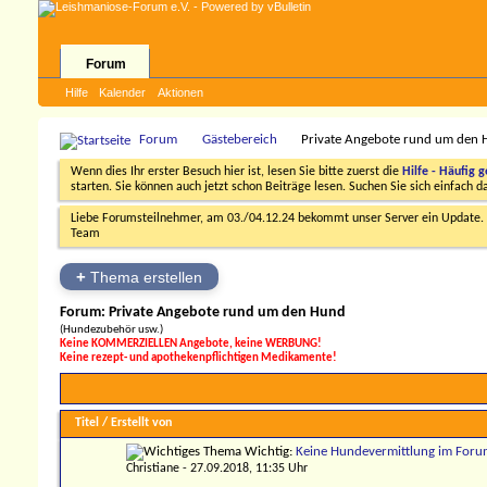
Forum
Hilfe
Kalender
Aktionen
Forum
Gästebereich
Private Angebote rund um den
Wenn dies Ihr erster Besuch hier ist, lesen Sie bitte zuerst die
Hilfe - Häufig g
starten. Sie können auch jetzt schon Beiträge lesen. Suchen Sie sich einfach 
Liebe Forumsteilnehmer, am 03./04.12.24 bekommt unser Server ein Update. D
Team
+
Thema erstellen
Forum:
Private Angebote rund um den Hund
(Hundezubehör usw.)
Keine KOMMERZIELLEN Angebote, keine WERBUNG!
Keine rezept- und apothekenpflichtigen Medikamente!
Titel
/
Erstellt von
Wichtig:
Keine Hundevermittlung im Foru
Christiane
- 27.09.2018, 11:35 Uhr