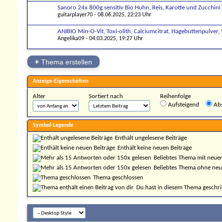
Sanoro 24x 800g sensitiv Bio Huhn, Reis, Karotte und Zucchini
guitarplayer70
- 08.06.2025, 22:23 Uhr
ANIBIO Min-O-Vit, Toxi-olith, Calciumcitrat, Hagebuttenpulver
Angelika09
- 04.03.2025, 19:27 Uhr
+
Thema erstellen
Anzeige-Eigenschaften
Alter
Sortiert nach
Reihenfolge
Aufsteigend
Abs
Symbol-Legende
Enthält ungelesene Beiträge
Enthält keine neuen Beiträge
Beliebtes Thema mit neue
Beliebtes Thema ohne neu
Thema geschlossen
Du hast in diesem Thema geschr