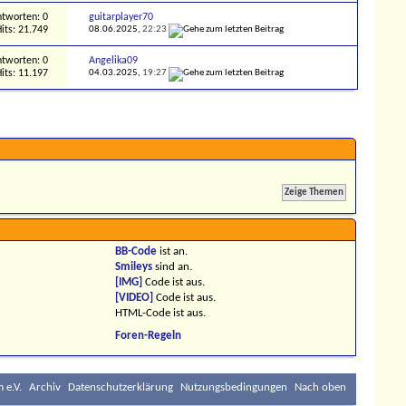
tworten: 0
guitarplayer70
its: 21.749
08.06.2025,
22:23
tworten: 0
Angelika09
its: 11.197
04.03.2025,
19:27
BB-Code
ist
an
.
Smileys
sind
an
.
[IMG]
Code ist
aus
.
[VIDEO]
Code ist
aus
.
HTML-Code ist
aus
.
Foren-Regeln
 e.V.
Archiv
Datenschutzerklärung
Nutzungsbedingungen
Nach oben