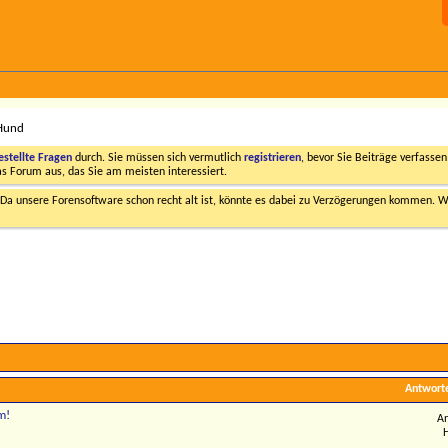
 Hund
estellte Fragen
durch. Sie müssen sich vermutlich
registrieren
, bevor Sie Beiträge verfasse
das Forum aus, das Sie am meisten interessiert.
a unsere Forensoftware schon recht alt ist, könnte es dabei zu Verzögerungen kommen. Wi
Antwort
m!
An
H