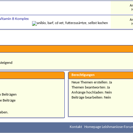
An
H
, Vitamin B Komplex
An
H
teigend
Berechtigungen
Neue Themen erstellen:
Ja
Themen beantworten:
Ja
Anhänge hochladen:
Nein
n Beiträgen
Beiträge bearbeiten:
Nein
e Beiträge
ieben.
Kontakt
Homepage Leishmaniose-Forum