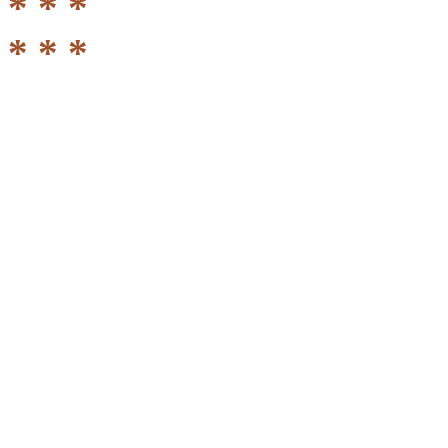
* * *
* * *