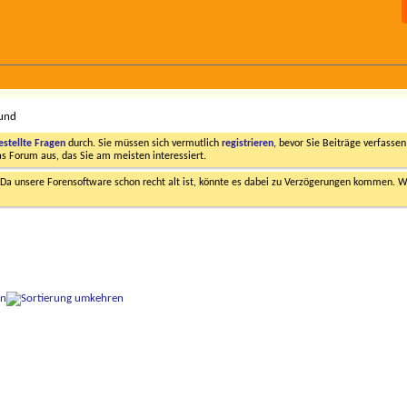
Hund
estellte Fragen
durch. Sie müssen sich vermutlich
registrieren
, bevor Sie Beiträge verfasse
das Forum aus, das Sie am meisten interessiert.
a unsere Forensoftware schon recht alt ist, könnte es dabei zu Verzögerungen kommen. Wi
on