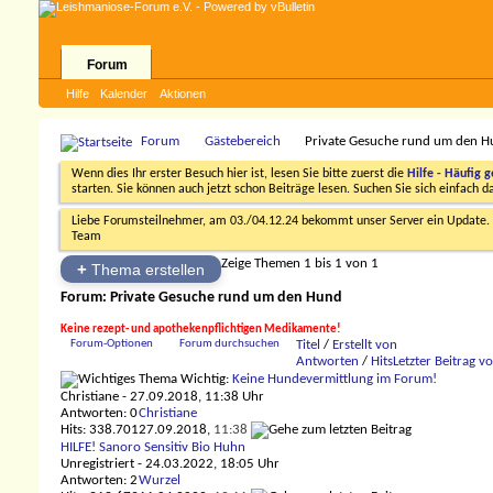
Forum
Hilfe
Kalender
Aktionen
Forum
Gästebereich
Private Gesuche rund um den 
Wenn dies Ihr erster Besuch hier ist, lesen Sie bitte zuerst die
Hilfe - Häufig g
starten. Sie können auch jetzt schon Beiträge lesen. Suchen Sie sich einfach 
Liebe Forumsteilnehmer, am 03./04.12.24 bekommt unser Server ein Update. D
Team
Zeige Themen 1 bis 1 von 1
+
Thema erstellen
Forum:
Private Gesuche rund um den Hund
Keine rezept- und apothekenpflichtigen Medikamente!
Forum-Optionen
Forum durchsuchen
Titel
/
Erstellt von
Antworten
/
Hits
Letzter Beitrag v
Wichtig:
Keine Hundevermittlung im Forum!
Christiane
- 27.09.2018, 11:38 Uhr
Antworten: 0
Christiane
Hits: 338.701
27.09.2018,
11:38
HILFE! Sanoro Sensitiv Bio Huhn
Unregistriert
- 24.03.2022, 18:05 Uhr
Antworten: 2
Wurzel