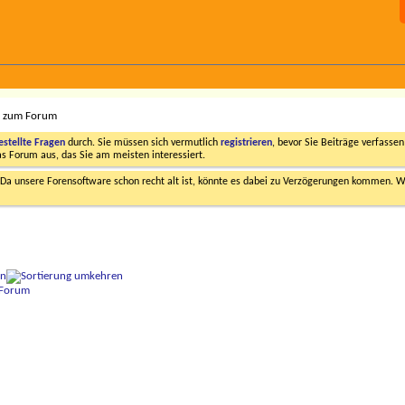
s zum Forum
estellte Fragen
durch. Sie müssen sich vermutlich
registrieren
, bevor Sie Beiträge verfasse
das Forum aus, das Sie am meisten interessiert.
a unsere Forensoftware schon recht alt ist, könnte es dabei zu Verzögerungen kommen. Wi
on
-Forum