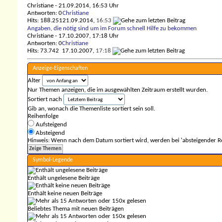
Christiane
- 21.09.2014, 16:53 Uhr
Antworten: 0
Christiane
Hits: 188.251
21.09.2014,
16:53
Angaben, die nötig sind um im Forum schnell Hilfe zu bekommen
Christiane
- 17.10.2007, 17:18 Uhr
Antworten: 0
Christiane
Hits: 73.742
17.10.2007,
17:18
Anzeige-Eigenschaften
Alter
Nur Themen anzeigen, die im ausgewählten Zeitraum erstellt wurden.
Sortiert nach
Gib an, wonach die Themenliste sortiert sein soll.
Reihenfolge
Aufsteigend
Absteigend
Hinweis: Wenn nach dem Datum sortiert wird, werden bei 'absteigender Re
Symbol-Legende
Enthält ungelesene Beiträge
Enthält keine neuen Beiträge
Beliebtes Thema mit neuen Beiträgen