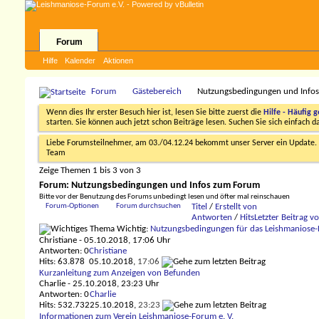
Forum
Hilfe
Kalender
Aktionen
Forum
Gästebereich
Nutzungsbedingungen und Info
Wenn dies Ihr erster Besuch hier ist, lesen Sie bitte zuerst die
Hilfe - Häufig g
starten. Sie können auch jetzt schon Beiträge lesen. Suchen Sie sich einfach 
Liebe Forumsteilnehmer, am 03./04.12.24 bekommt unser Server ein Update. D
Team
Zeige Themen 1 bis 3 von 3
Forum:
Nutzungsbedingungen und Infos zum Forum
Bitte vor der Benutzung des Forums unbedingt lesen und öfter mal reinschauen
Forum-Optionen
Forum durchsuchen
Titel
/
Erstellt von
Antworten
/
Hits
Letzter Beitrag v
Wichtig:
Nutzungsbedingungen für das Leishmaniose
Christiane
- 05.10.2018, 17:06 Uhr
Antworten: 0
Christiane
Hits: 63.878
05.10.2018,
17:06
Kurzanleitung zum Anzeigen von Befunden
Charlie
- 25.10.2018, 23:23 Uhr
Antworten: 0
Charlie
Hits: 532.732
25.10.2018,
23:23
Informationen zum Verein Leishmaniose-Forum e. V.