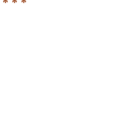
* * *