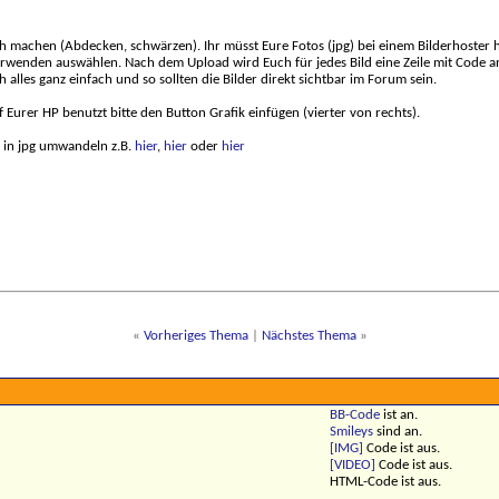
ch machen (Abdecken, schwärzen). Ihr müsst Eure Fotos (jpg) bei einem Bilderhoster 
erwenden auswählen. Nach dem Upload wird Euch für jedes Bild eine Zeile mit Code ang
h alles ganz einfach und so sollten die Bilder direkt sichtbar im Forum sein.
 Eurer HP benutzt bitte den Button Grafik einfügen (vierter von rechts).
s in jpg umwandeln z.B.
hier
,
hier
oder
hier
«
Vorheriges Thema
|
Nächstes Thema
»
BB-Code
ist
an
.
Smileys
sind
an
.
[IMG]
Code ist
aus
.
[VIDEO]
Code ist
aus
.
HTML-Code ist
aus
.