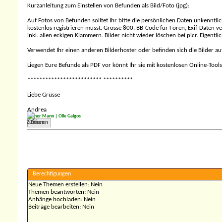
Kurzanleitung zum Einstellen von Befunden als Bild/Foto (jpg):
Auf Fotos von Befunden solltet Ihr bitte die persönlichen Daten unkenntli
kostenlos registrieren müsst. Grösse 800, BB-Code für Foren, Exif-Daten v
inkl. allen eckigen Klammern. Bilder nicht wieder löschen bei picr. Eigentlic
Verwendet Ihr einen anderen Bilderhoster oder befinden sich die Bilder auf
Liegen Eure Befunde als PDF vor könnt Ihr sie mit kostenlosen Online-Tool
************************* **********
Liebe Grüsse
Andrea
Kleiner Mann |
Olle Galgos
Zitieren
Berechtigungen
Neue Themen erstellen:
Nein
Themen beantworten:
Nein
Anhänge hochladen:
Nein
Beiträge bearbeiten:
Nein