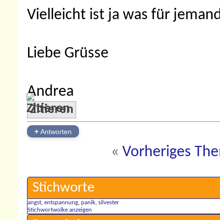
Vielleicht ist ja was für jema
Liebe Grüsse
Andrea
Zitieren
+
Antworten
«
Vorheriges Th
Stichworte
angst
,
entspannung
,
panik
,
silvester
Stichwortwolke anzeigen