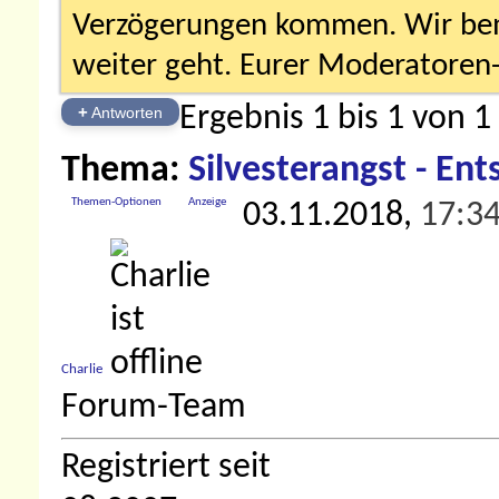
Verzögerungen kommen. Wir bemü
weiter geht. Eurer Moderatore
Ergebnis 1 bis 1 von 1
+
Antworten
Thema:
Silvesterangst - En
Themen-Optionen
Anzeige
03.11.2018,
17:3
Charlie
Forum-Team
Registriert seit