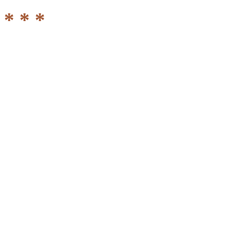
* * *