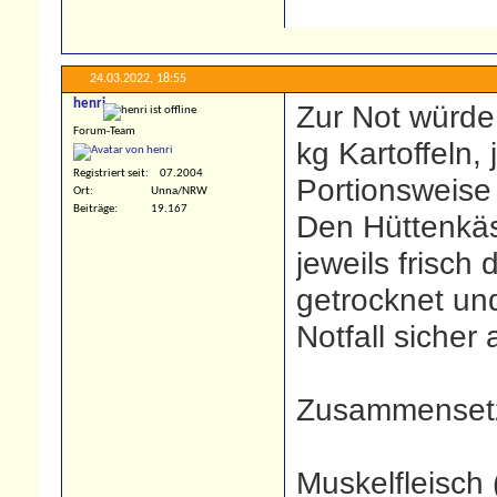
24.03.2022,
18:55
henri
Zur Not würde
Forum-Team
kg Kartoffeln,
Registriert seit
07.2004
Portionsweise 
Ort
Unna/NRW
Beiträge
19.167
Den Hüttenkäs
jeweils frisch
getrocknet un
Notfall sicher
Zusammenset
Muskelfleisch