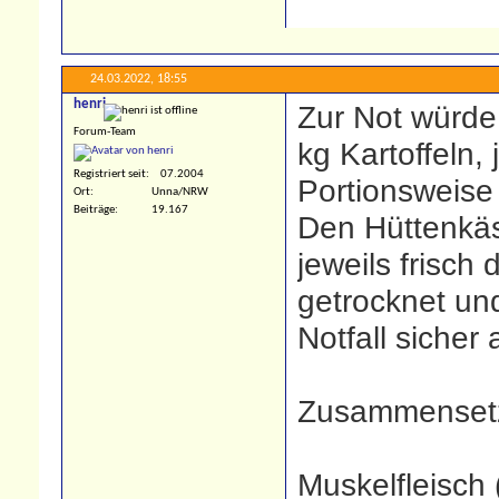
24.03.2022,
18:55
henri
Zur Not würde
Forum-Team
kg Kartoffeln,
Registriert seit
07.2004
Portionsweise 
Ort
Unna/NRW
Beiträge
19.167
Den Hüttenkäs
jeweils frisch
getrocknet un
Notfall sicher
Zusammenset
Muskelfleisch