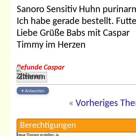
Sanoro Sensitiv Huhn purinarm 
Ich habe gerade bestellt. Futt
Liebe Grüße Babs mit Caspar
Timmy im Herzen
Befunde Caspar
Zitieren
+
Antworten
«
Vorheriges Th
Berechtigungen
Neue Themen erstellen:
Ja