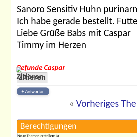
Sanoro Sensitiv Huhn purinarm 
Ich habe gerade bestellt. Futt
Liebe Grüße Babs mit Caspar
Timmy im Herzen
Befunde Caspar
Zitieren
+
Antworten
«
Vorheriges Th
Berechtigungen
Neue Themen erstellen:
Ja