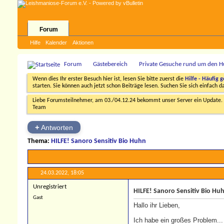
Forum
Hilfe
Kalender
Aktionen
Forum
Gästebereich
Private Gesuche rund um den 
Wenn dies Ihr erster Besuch hier ist, lesen Sie bitte zuerst die
Hilfe - Häufig g
starten. Sie können auch jetzt schon Beiträge lesen. Suchen Sie sich einfach 
Liebe Forumsteilnehmer, am 03./04.12.24 bekommt unser Server ein Update. D
Team
+
Antworten
Thema:
HILFE! Sanoro Sensitiv Bio Huhn
24.03.2022,
18:05
Unregistriert
HILFE! Sanoro Sensitiv Bio Hu
Gast
Hallo ihr Lieben,
Ich habe ein großes Problem..