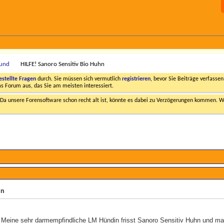
Hund
HILFE! Sanoro Sensitiv Bio Huhn
estellte Fragen
durch. Sie müssen sich vermutlich
registrieren
, bevor Sie Beiträge verfasse
das Forum aus, das Sie am meisten interessiert.
a unsere Forensoftware schon recht alt ist, könnte es dabei zu Verzögerungen kommen. Wi
hn
. Meine sehr darmempfindliche LM Hündin frisst Sanoro Sensitiv Huhn und ma