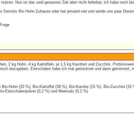
 nutzen. Nun ist das seid geraumer Zeit aber nicht lieferbar, ich habe noch bis 
ro Sensitiv Bio Huhn Zuhause oder hat jemand viel und würde uns paar Dose
 Frage
n. 2 kg Huhn, 4 kg Kartoffeln, je 1,5 kg Karotten und Zucchini. Portionsweise
frisch dazugeben. Eierschalen habe ich mal getrocknet und dann gemörsert, m
Bio-Huhn (20 %), Bio-Kartoffel (39 %), Bio-Karotte (15 %), Bio-Zucchini (15 %
 Bio-Eierschalenpulver (0,2 %) und Meersalz (0,2 %)