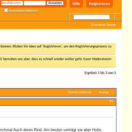
Hilfe
Registrieren
Angemeldet bleiben?
Erweiterte Suche
n können. Klicken Sie oben auf 'Registrieren', um den Registrierungsprozess zu
r bemühen uns aber, dass es schnell wieder weiter geht. Eurer Moderatoren-
Ergebnis 1 bis 3 von 3
Themen-Optionen
Anzeige
#1
nchmal Auch deren Rind. Am besten verträgt sie aber Huhn,