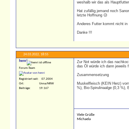
weshalb wir das als Hauptfutter
Hat zufällig jemand noch Sano
letzte Hoffnung 😥
Anderes Futter kommt nicht in
Danke !!!
24.03.2022,
18:55
henri
Zur Not würde ich das nachkoche
das Öl würde ich dann jeweils 
Forum-Team
Zusammensetzung
Registriert seit
07.2004
Muskelfleisch (KEIN Herz) vom 
Ort
Unna/NRW
%), Bio-Spirulinaalge (0,3 %),
Beiträge
19.167
Viele Grüße
Michaela