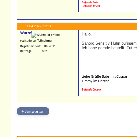
Befunde Enia
Befunde Joschi
11.04.2022,
12:11
Wurzel
Hallo,
registrierter Teilnehmer
Sanoro Sensitiv Huhn purinarm i
Registriert seit
04.2011
Ich habe gerade bestellt. Futte
Beiträge
482
Liebe Grüße Babs mit Caspar
Timmy im Herzen
Befunde Caspar
+
Antworten