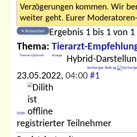
Verzögerungen kommen. Wir bemü
weiter geht. Eurer Moderatore
Ergebnis 1 bis 1 von 1
+
Antworten
Thema:
Tierarzt-Empfehlun
Themen-Optionen
Anzeige
Hybrid-Darstellu
Vorheriger Beitrag
23.05.2022,
04:00
#1
Dilith
registrierter Teilnehmer