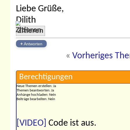
Liebe Grüße,
Dilith
Zitieren
+
Antworten
«
Vorheriges Th
Berechtigungen
Neue Themen erstellen:
Ja
Themen beantworten:
Ja
Anhänge hochladen:
Nein
Beiträge bearbeiten:
Nein
[VIDEO]
Code ist
aus
.