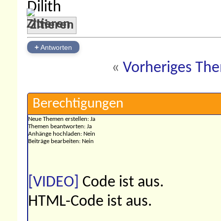
Dilith
Zitieren
+
Antworten
«
Vorheriges Th
Berechtigungen
Neue Themen erstellen:
Ja
Themen beantworten:
Ja
Anhänge hochladen:
Nein
Beiträge bearbeiten:
Nein
[VIDEO]
Code ist
aus
.
HTML-Code ist
aus
.