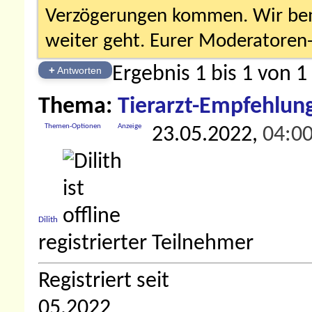
Verzögerungen kommen. Wir bemü
weiter geht. Eurer Moderatore
Ergebnis 1 bis 1 von 1
+
Antworten
Thema:
Tierarzt-Empfehlun
Themen-Optionen
Anzeige
23.05.2022,
04:0
Dilith
registrierter Teilnehmer
Registriert seit
05.2022