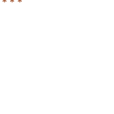
* * *