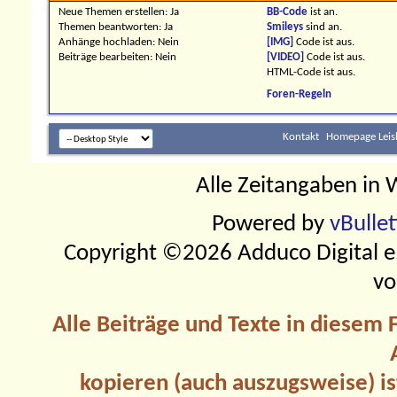
Neue Themen erstellen:
Ja
BB-Code
ist
an
.
Themen beantworten:
Ja
Smileys
sind
an
.
Anhänge hochladen:
Nein
[IMG]
Code ist
aus
.
Beiträge bearbeiten:
Nein
[VIDEO]
Code ist
aus
.
HTML-Code ist
aus
.
Foren-Regeln
Kontakt
Homepage Leis
Alle Zeitangaben in W
Powered by
vBulle
Copyright ©2026 Adduco Digital e.K
vo
Alle Beiträge und Texte in diesem
kopieren (auch auszugsweise) is