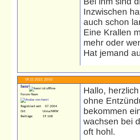
Bei ihm sind d
Inzwischen hat
auch schon la
Eine Krallen 
mehr oder wen
Hat jemand au
09.11.2023,
20:03
henri
Hallo, herzlic
Forum-Team
ohne Entzünd
Registriert seit
07.2004
bekommen ein
Ort
Unna/NRW
Beiträge
19.168
wachsen bei d
oft hohl.