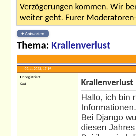
Verzögerungen kommen. Wir bemü
weiter geht. Eurer Moderatore
+
Antworten
Thema:
Krallenverlust
09.11.2023,
17:19
Unregistriert
Krallenverlust
Gast
Hallo, ich bin 
Informationen
Bei Django w
diesen Jahres 