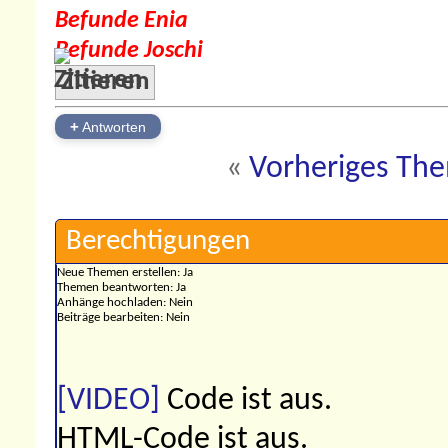
Befunde Enia
Befunde Joschi
Zitieren
+
Antworten
«
Vorheriges Th
Berechtigungen
Neue Themen erstellen:
Ja
Themen beantworten:
Ja
Anhänge hochladen:
Nein
Beiträge bearbeiten:
Nein
[VIDEO]
Code ist
aus
.
HTML-Code ist
aus
.