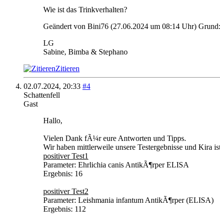
Wie ist das Trinkverhalten?
Geändert von Bini76 (27.06.2024 um
08:14
Uhr)
Grund
LG
Sabine, Bimba & Stephano
Zitieren
02.07.2024,
20:33
#4
Schattenfell
Gast
Hallo,
Vielen Dank fÃ¼r eure Antworten und Tipps.
Wir haben mittlerweile unsere Testergebnisse und Kira is
positiver Test1
Parameter: Ehrlichia canis AntikÃ¶rper ELISA
Ergebnis: 16
positiver Test2
Parameter: Leishmania infantum AntikÃ¶rper (ELISA)
Ergebnis: 112