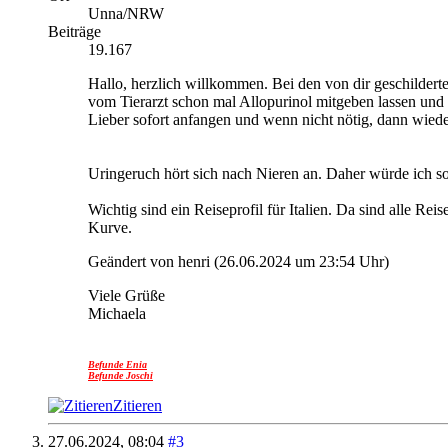
Unna/NRW
Beiträge
19.167
Hallo, herzlich willkommen.
Bei den von dir geschildert
vom Tierarzt schon mal Allopurinol mitgeben lassen und 
Lieber sofort anfangen und wenn nicht nötig, dann wiede
Uringeruch hört sich nach Nieren an. Daher würde ich s
Wichtig sind ein Reiseprofil für Italien. Da sind alle Re
Kurve.
Geändert von henri (26.06.2024 um
23:54
Uhr)
Viele Grüße
Michaela
Befunde Enia
Befunde Joschi
Zitieren
27.06.2024,
08:04
#3