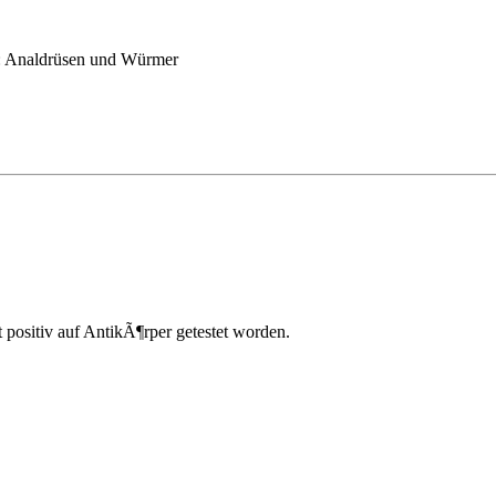
:
Analdrüsen und Würmer
t positiv auf AntikÃ¶rper getestet worden.