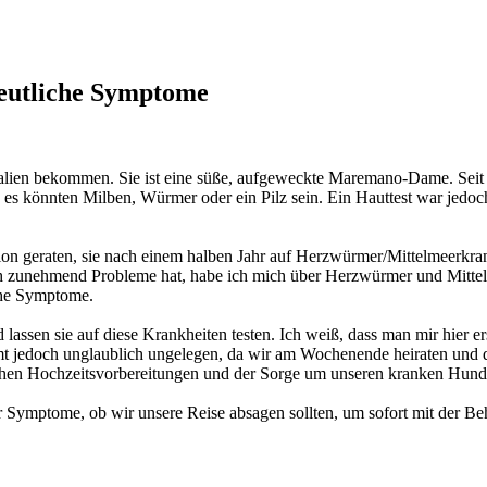
deutliche Symptome
lien bekommen. Sie ist eine süße, aufgeweckte Maremano-Dame. Seit e
es könnten Milben, Würmer oder ein Pilz sein. Ein Hauttest war jedoc
on geraten, sie nach einem halben Jahr auf Herzwürmer/Mittelmeerkran
doch zunehmend Probleme hat, habe ich mich über Herzwürmer und Mittel
che Symptome.
assen sie auf diese Krankheiten testen. Ich weiß, dass man mir hier e
mt jedoch unglaublich ungelegen, da wir am Wochenende heiraten und d
schen Hochzeitsvorbereitungen und der Sorge um unseren kranken Hund
r Symptome, ob wir unsere Reise absagen sollten, um sofort mit der Be