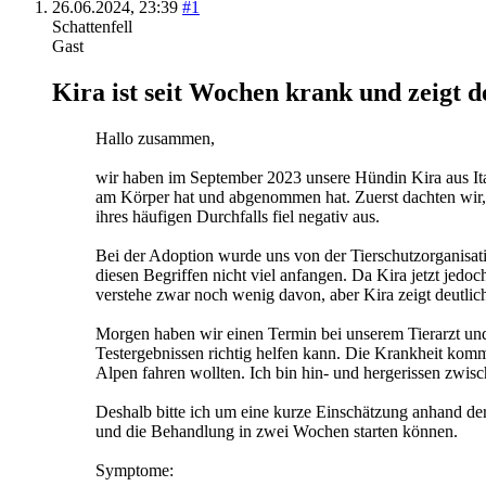
26.06.2024,
23:39
#1
Schattenfell
Gast
Kira ist seit Wochen krank und zeigt 
Hallo zusammen,
wir haben im September 2023 unsere Hündin Kira aus Ita
am Körper hat und abgenommen hat. Zuerst dachten wir, 
ihres häufigen Durchfalls fiel negativ aus.
Bei der Adoption wurde uns von der Tierschutzorganisati
diesen Begriffen nicht viel anfangen. Da Kira jetzt je
verstehe zwar noch wenig davon, aber Kira zeigt deutli
Morgen haben wir einen Termin bei unserem Tierarzt und l
Testergebnissen richtig helfen kann. Die Krankheit kom
Alpen fahren wollten. Ich bin hin- und hergerissen zwi
Deshalb bitte ich um eine kurze Einschätzung anhand de
und die Behandlung in zwei Wochen starten können.
Symptome: