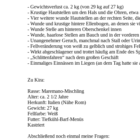
- Gewichtsverlust ca. 2 kg (von 29 kg auf 27 kg)
- Krustige Hautstellen um den Hals und die Ohren, etwa se
- Vier weitere wunde Hautstellen an der rechten Seite, die
- Wunde und krustige hintere Ellenbogen, an denen sie vi
- Wunde Stelle am hinteren Oberschenkel innen
- Wunde, haarlose Stellen am Bauch und in der vorderen
- Unangenehmer Geruch, manchmal nach Stall oder Urin
- Fellveränderung von weiß zu gelblich und strohiges Fell
- Wirkt abgeschlagener und trottet häufig am Ende des S
- „Schlittenfahren“ nach dem großen Geschäft
- Einmaliges Einnässen im Liegen (an dem Tag hatte sie a
Zu Kira:
Rasse: Maremano-Mischling
Alter: ca. 2 1/2 Jahre
Herkunft: Italien (Nähe Rom)
Gewicht: 27 kg
Fellfarbe: Weiß
Futter: Tiefkühl-Barf-Menüs
Kastriert
Abschließend noch einmal meine Fragen: