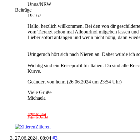
Unna/NRW
Beiträge
19.167
Hallo, herzlich willkommen.
Bei den von dir geschildert
vom Tierarzt schon mal Allopurinol mitgeben lassen und 
Lieber sofort anfangen und wenn nicht nötig, dann wiede
Uringeruch hört sich nach Nieren an. Daher würde ich s
Wichtig sind ein Reiseprofil für Italien. Da sind alle Re
Kurve.
Geändert von henri (26.06.2024 um
23:54
Uhr)
Viele Grüße
Michaela
Befunde Enia
Befunde Joschi
Zitieren
27.06.2024,
08:04
#3