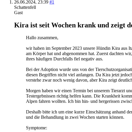
26.06.2024,
23:39
#1
Schattenfell
Gast
Kira ist seit Wochen krank und zeigt 
Hallo zusammen,
wir haben im September 2023 unsere Hündin Kira aus Ita
am Körper hat und abgenommen hat. Zuerst dachten wir, 
ihres häufigen Durchfalls fiel negativ aus.
Bei der Adoption wurde uns von der Tierschutzorganisati
diesen Begriffen nicht viel anfangen. Da Kira jetzt je
verstehe zwar noch wenig davon, aber Kira zeigt deutli
Morgen haben wir einen Termin bei unserem Tierarzt und l
Testergebnissen richtig helfen kann. Die Krankheit kom
Alpen fahren wollten. Ich bin hin- und hergerissen zwi
Deshalb bitte ich um eine kurze Einschätzung anhand de
und die Behandlung in zwei Wochen starten können.
Symptome: