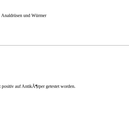
:
Analdrüsen und Würmer
t positiv auf AntikÃ¶rper getestet worden.