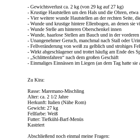
- Gewichtsverlust ca. 2 kg (von 29 kg auf 27 kg)
- Krustige Hautstellen um den Hals und die Ohren, etwa se
- Vier weitere wunde Hautstellen an der rechten Seite, die
- Wunde und krustige hintere Ellenbogen, an denen sie vi
- Wunde Stelle am hinteren Oberschenkel innen
- Wunde, haarlose Stellen am Bauch und in der vorderen
- Unangenehmer Geruch, manchmal nach Stall oder Urin
- Fellveränderung von weiß zu gelblich und strohiges Fell
- Wirkt abgeschlagener und trottet häufig am Ende des S
- „Schlittenfahren“ nach dem großen Geschäft
- Einmaliges Einnässen im Liegen (an dem Tag hatte sie a
Zu Kira:
Rasse: Maremano-Mischling
Alter: ca. 2 1/2 Jahre
Herkunft: Italien (Nähe Rom)
Gewicht: 27 kg
Fellfarbe: Weiß
Futter: Tiefkühl-Barf-Menüs
Kastriert
Abschließend noch einmal meine Fragen: