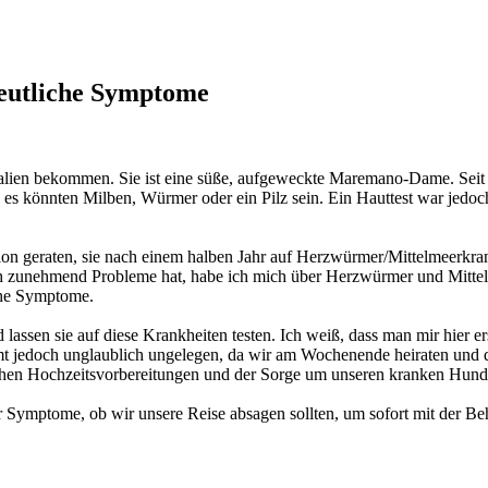
deutliche Symptome
lien bekommen. Sie ist eine süße, aufgeweckte Maremano-Dame. Seit e
es könnten Milben, Würmer oder ein Pilz sein. Ein Hauttest war jedoc
on geraten, sie nach einem halben Jahr auf Herzwürmer/Mittelmeerkran
doch zunehmend Probleme hat, habe ich mich über Herzwürmer und Mittel
che Symptome.
assen sie auf diese Krankheiten testen. Ich weiß, dass man mir hier e
mt jedoch unglaublich ungelegen, da wir am Wochenende heiraten und d
schen Hochzeitsvorbereitungen und der Sorge um unseren kranken Hund
r Symptome, ob wir unsere Reise absagen sollten, um sofort mit der Be