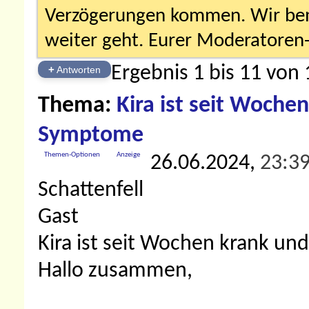
Verzögerungen kommen. Wir bemü
weiter geht. Eurer Moderatore
Ergebnis 1 bis 11 von 
+
Antworten
Thema:
Kira ist seit Wochen
Symptome
Themen-Optionen
Anzeige
26.06.2024,
23:3
Schattenfell
Gast
Kira ist seit Wochen krank un
Hallo zusammen,