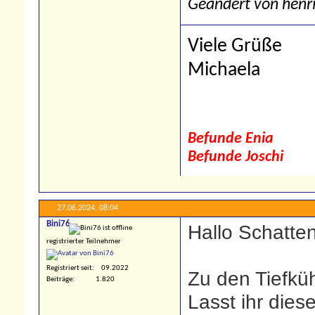
Geändert von henr
Viele Grüße
Michaela
Befunde Enia
Befunde Joschi
27.06.2024,
08:04
Bini76
Hallo Schattenf
registrierter Teilnehmer
Registriert seit
09.2022
Zu den Tiefkü
Beiträge
1.820
Lasst ihr die