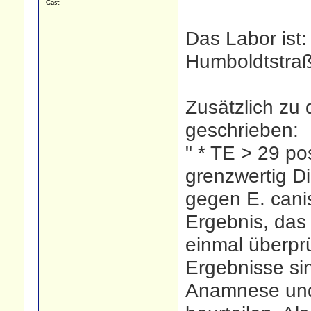
Gast
Das Labor ist
Humboldtstra
Zusätzlich zu 
geschrieben:
" * TE > 29 po
grenzwertig D
gegen E. cani
Ergebnis, das
einmal überprü
Ergebnisse s
Anamnese und