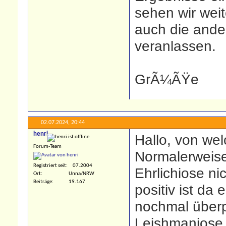
sehen wir wei
auch die ande
veranlassen.
GrÃ¼ÃŸe
02.07.2024,
20:44
henri
Hallo, von we
Forum-Team
Normalerweise 
Registriert seit
07.2004
Ehrlichiose nic
Ort
Unna/NRW
Beiträge
19.167
positiv ist da 
nochmal überp
Leishmaniose 