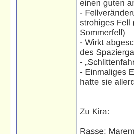
einen guten 
- Fellveränder
strohiges Fell 
Sommerfell)
- Wirkt abges
des Spazierga
- „Schlittenf
- Einmaliges 
hatte sie aller
Zu Kira:
Rasse: Marem