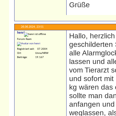
Grüße
26.06.2024,
23:51
henri
Hallo, herzlic
Forum-Team
geschilderten
Registriert seit
07.2004
alle Alarmgloc
Ort
Unna/NRW
Beiträge
19.167
lassen und al
vom Tierarzt s
und sofort mi
kg wären das 
sollte man dan
anfangen und 
weglassen, al