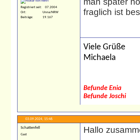
man später no
Registriert seit
07.2004
fraglich ist bes
Ort
Unna/NRW
Beiträge
19.167
Viele Grüße
Michaela
Befunde Enia
Befunde Joschi
03.09.2024,
15:46
Hallo zusamm
Schattenfell
Gast