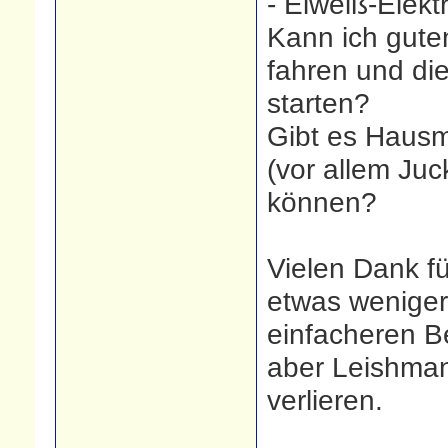
- Eiweiß-Elekt
Kann ich gute
fahren und di
starten?
Gibt es Hausm
(vor allem Juc
können?
Vielen Dank fü
etwas weniger 
einfacheren B
aber Leishman
verlieren.