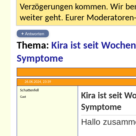
Verzögerungen kommen. Wir bemü
weiter geht. Eurer Moderatore
+
Antworten
Thema:
Kira ist seit Wochen
Symptome
26.06.2024,
23:39
Schattenfell
Kira ist seit 
Gast
Symptome
Hallo zusamm