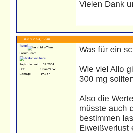
Vielen Dank u
03.09.2024,
19:40
henri
Was für ein sc
Forum-Team
Registriert seit
07.2004
Wie viel Allo g
Ort
Unna/NRW
Beiträge
19.167
300 mg sollten
Also die Wert
müsste auch 
bestimmen las
Eiweißverlust