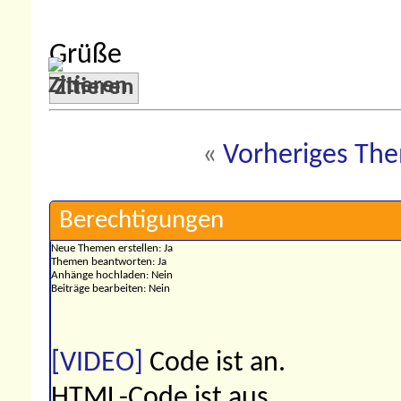
Grüße
Zitieren
«
Vorheriges Th
Berechtigungen
Neue Themen erstellen:
Ja
Themen beantworten:
Ja
Anhänge hochladen:
Nein
Beiträge bearbeiten:
Nein
[VIDEO]
Code ist
an
.
HTML-Code ist
aus
.