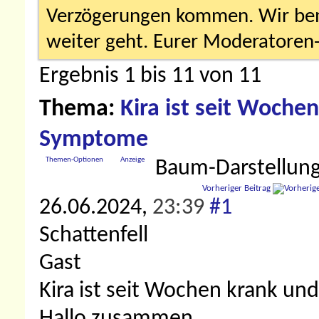
Verzögerungen kommen. Wir bemü
weiter geht. Eurer Moderatore
Ergebnis 1 bis 11 von 11
Thema:
Kira ist seit Wochen
Symptome
Themen-Optionen
Anzeige
Baum-Darstellun
Vorheriger Beitrag
26.06.2024,
23:39
#1
Schattenfell
Gast
Kira ist seit Wochen krank un