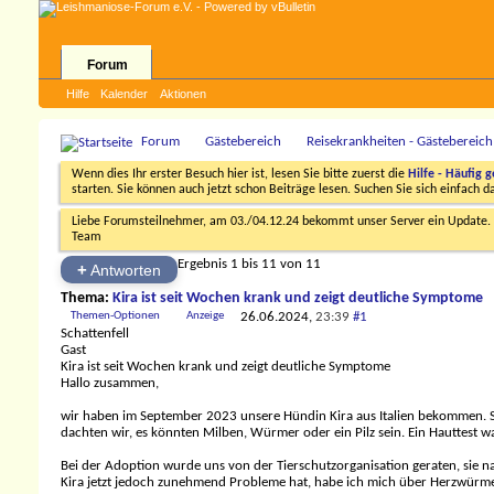
Forum
Hilfe
Kalender
Aktionen
Forum
Gästebereich
Reisekrankheiten - Gästebereich
Wenn dies Ihr erster Besuch hier ist, lesen Sie bitte zuerst die
Hilfe - Häufig g
starten. Sie können auch jetzt schon Beiträge lesen. Suchen Sie sich einfach 
Liebe Forumsteilnehmer, am 03./04.12.24 bekommt unser Server ein Update. D
Team
Ergebnis 1 bis 11 von 11
+
Antworten
Thema:
Kira ist seit Wochen krank und zeigt deutliche Symptome
Themen-Optionen
Anzeige
26.06.2024,
23:39
#1
Schattenfell
Gast
Kira ist seit Wochen krank und zeigt deutliche Symptome
Hallo zusammen,
wir haben im September 2023 unsere Hündin Kira aus Italien bekommen. S
dachten wir, es könnten Milben, Würmer oder ein Pilz sein. Ein Hauttest wa
Bei der Adoption wurde uns von der Tierschutzorganisation geraten, sie n
Kira jetzt jedoch zunehmend Probleme hat, habe ich mich über Herzwürmer