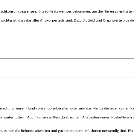
eischkonsum begrenzen. Kira sollte da weniger bekommen, um die Nieren zu entlasten
i, wichtig ist, dass das alles Antikörpertests sind. Dazu Blutbild und Organwerte plus 
sgerecht für euren Hund vom Shop zubereiten oder sind das Menüs die jeder kaufen k
 mehr weiter füttern. Auch Pansen solltest du streichen. Am besten reines Muskelfle
Da muss man die Befunde abwarten und gucken ob dann Infusionen notwendig sind. E