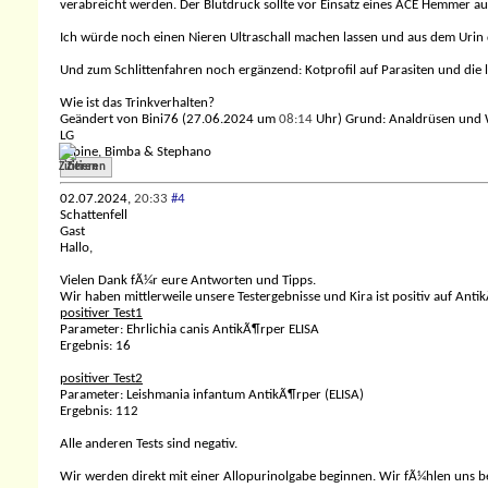
verabreicht werden. Der Blutdruck sollte vor Einsatz eines ACE Hemmer 
Ich würde noch einen Nieren Ultraschall machen lassen und aus dem Urin
Und zum Schlittenfahren noch ergänzend: Kotprofil auf Parasiten und die
Wie ist das Trinkverhalten?
Geändert von Bini76 (27.06.2024 um
08:14
Uhr)
Grund:
Analdrüsen und
LG
Sabine, Bimba & Stephano
Zitieren
02.07.2024,
20:33
#4
Schattenfell
Gast
Hallo,
Vielen Dank fÃ¼r eure Antworten und Tipps.
Wir haben mittlerweile unsere Testergebnisse und Kira ist positiv auf Ant
positiver Test1
Parameter: Ehrlichia canis AntikÃ¶rper ELISA
Ergebnis: 16
positiver Test2
Parameter: Leishmania infantum AntikÃ¶rper (ELISA)
Ergebnis: 112
Alle anderen Tests sind negativ.
Wir werden direkt mit einer Allopurinolgabe beginnen. Wir fÃ¼hlen uns b