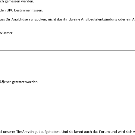
auch gemessen werden.
 den UPC bestimmen lassen.
 lass Dir Analdrüsen angucken, nicht das ihr da eine Analbeutelentzündung oder ein
 Würmer
ikÃ¶rper getestet worden.
ei unserer TierÃ¤rztin gut aufgehoben. Und sie kennt auch das Forum und wird sich 