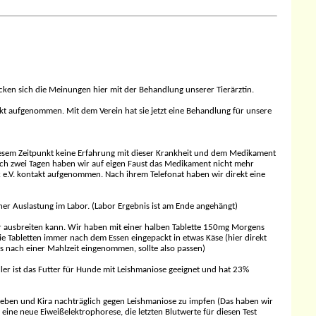
ken sich die Meinungen hier mit der Behandlung unserer Tierärztin.
takt aufgenommen. Mit dem Verein hat sie jetzt eine Behandlung für unsere
diesem Zeitpunkt keine Erfahrung mit dieser Krankheit und dem Medikament
nach zwei Tagen haben wir auf eigen Faust das Medikament nicht mehr
Ex e.V. kontakt aufgenommen. Nach ihrem Telefonat haben wir direkt eine
er Auslastung im Labor. (Labor Ergebnis ist am Ende angehängt)
ter ausbreiten kann. Wir haben mit einer halben Tablette 150mg Morgens
e Tabletten immer nach dem Essen eingepackt in etwas Käse (hier direkt
 nach einer Mahlzeit eingenommen, sollte also passen)
ler ist das Futter für Hunde mit Leishmaniose geeignet und hat 23%
 geben und Kira nachträglich gegen Leishmaniose zu impfen (Das haben wir
ine neue Eiweißelektrophorese, die letzten Blutwerte für diesen Test