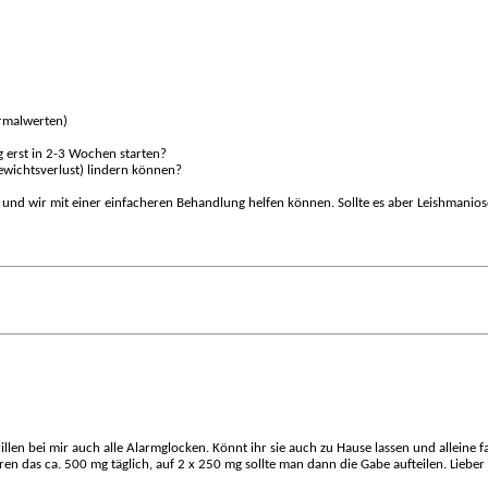
ormalwerten)
g erst in 2-3 Wochen starten?
Gewichtsverlust) lindern können?
at und wir mit einer einfacheren Behandlung helfen können. Sollte es aber Leishmaniose
llen bei mir auch alle Alarmglocken. Könnt ihr sie auch zu Hause lassen und alleine
n das ca. 500 mg täglich, auf 2 x 250 mg sollte man dann die Gabe aufteilen. Lieber