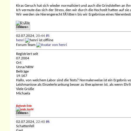
Kiras Geruch hat sich wieder normalisiert und auch die Grindstellen an ih
Ich vermute das sich der Stress, den wir durch die Hochzeit hatten auf sie 
Wir werden sie Nierengerecht fÃ¼ttern bis wir Ergebnisse eines Nierente
GrÃ¼ÃŸe
Zitieren
02.07.2024,
20:44
#5
henri
Forum-Team
Registriert seit
07.2004
Ort
Unna/NRW
Beiträge
19.167
Hallo, von welchem Labor sind die Tests? Normalerweise ist ein Ergebnis von
Leishmaniose als Einzelerkrankung besser zu therapieren ist, als wenn Ehr
Viele Grüße
Michaela
Befunde Enia
Befunde Joschi
Zitieren
02.07.2024,
22:40
#6
Schattenfell
Gast