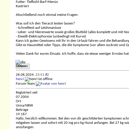
Futter: Tiefkühl-Barf-Menüs
Kastriert
Abschließend noch einmal meine Fragen:
Was soll ich den Tierarzt testen lassen?
- Schnelltest auf Leishmaniose
- Leber- und Nierenwerte sowie großes Blutbild (alles komplett und mit N
- Eiweiß-Elektrophorese (unbedingt mit Kurve)
Kann ich guten Gewissens mit ihr in den Urlaub fahren und die Behandlun
Gibt es Hausmittel oder Tipps, die die Symptome (vor allem Juckreiz und 
Vielen Dank für euren Einsatz. Ich hoffe, dass sie etwas weniger Ernstes h
Grüße
Zitieren
26.06.2024,
23:51
#2
henri
Forum-Team
Registriert seit
07.2004
Ort
Unna/NRW
Beiträge
19.167
Hallo, herzlich willkommen.
Bei den von dir geschilderten Symptomen schri
mitgeben lassen und sofort mit 20 mg pro kg Hund anfangen. Bei 27 kg wäre
anzufangen.