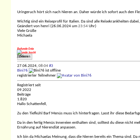
Uringeruch hört sich nach Nieren an. Daher würde ich sofort auch den Fl
Wichtig sind ein Reiseprofil für Italien. Da sind alle Reisekrankheiten dabe
Geändert von henri (26.06.2024 um
23:54
Uhr)
Viele Grüße
Michaela
Befunde Enia
Befunde Joschi
Zitieren
27.06.2024,
08:04
#3
Bini76
registrierter Teilnehmer
Registriert seit
09.2022
Beiträge
1.820
Hallo Schattenfell,
Zu den Tiefkühl Barf Menüs muss ich hinterfragen. Lasst ihr diese Bedarf
Da in den fertig Menüs Innereien enthalten sind, solltest du diese nicht
Ernährung auf Nierendiät anpassen.
Ich bin da Michaelas Meinung, dass die Nieren bereits ein Thema sind. 