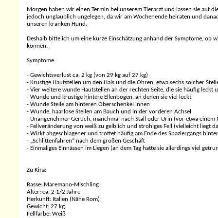
Morgen haben wir einen Termin bei unserem Tierarzt und lassen sie auf die
jedoch unglaublich ungelegen, da wir am Wochenende heiraten und danach 
unseren kranken Hund.
Deshalb bitte ich um eine kurze Einschätzung anhand der Symptome, ob wi
können.
Symptome:
- Gewichtsverlust ca. 2 kg (von 29 kg auf 27 kg)
- Krustige Hautstellen um den Hals und die Ohren, etwa sechs solcher Stellen
- Vier weitere wunde Hautstellen an der rechten Seite, die sie häufig leckt 
- Wunde und krustige hintere Ellenbogen, an denen sie viel leckt
- Wunde Stelle am hinteren Oberschenkel innen
- Wunde, haarlose Stellen am Bauch und in der vorderen Achsel
- Unangenehmer Geruch, manchmal nach Stall oder Urin (vor etwa einem
- Fellveränderung von weiß zu gelblich und strohiges Fell (vielleicht liegt
- Wirkt abgeschlagener und trottet häufig am Ende des Spaziergangs hinte
- „Schlittenfahren“ nach dem großen Geschäft
- Einmaliges Einnässen im Liegen (an dem Tag hatte sie allerdings viel getru
Zu Kira:
Rasse: Maremano-Mischling
Alter: ca. 2 1/2 Jahre
Herkunft: Italien (Nähe Rom)
Gewicht: 27 kg
Fellfarbe: Weiß