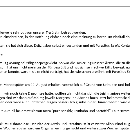
lerweile sehr gut von unserer Tierärztin betreut werden.
 einschreiben, in der Hoffnung einfach noch eine Meinung zu hören. Im Idealfall dec
n, sie hat sich dieses Defizit aber selbst eingestanden und mit Parasitus Ex e.V. Kon
len:
 am Tag 450mg bei 28kg Körpergewicht. So war die Dosierung unserer Ärztin, die zu 
gisch, hat uns nicht mehr an der Tür begrüßt und hat sich sehr schwerfällig bewegt. 
iehen konnte, warum sie es nicht verträgt, hat sie, wie schon erwähnt, mit Parasitus 
en Monat später am 22. August erhalten, vermutlich auf Grund von Urlauben und hoh
nn wir noch keine Ergebnisse hatte, wollten wir nicht das sich die Leishmaniose wei
agen sind wir dann auf 300mg jeweils Morgens und Abends hoch. Jetzt bekommt Sie di
eben oder wäre auf nüchternen Magen besser? Ich glaube in der Humanmedizin wird es
. Aktuell bekommt sie von mera "pure sensitiv, Truthahn und Kartoffel". Laut Herstel
kute Leishmaniose. Der Plan der Ärztin und Parasitus Ex ist es weiter Allopurinol zu
Zwei Wochen später wird ein Organscreening gemacht und weitere zwei Wochen später e