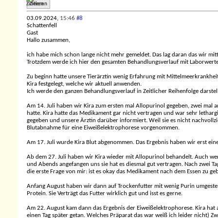
Zitieren
03.09.2024,
15:46
#8
Schattenfell
Gast
Hallo zusammen,
ich habe mich schon lange nicht mehr gemeldet. Das lag daran das wir mitt
Trotzdem werde ich hier den gesamten Behandlungsverlauf mit Laborwerten
Zu beginn hatte unsere Tierärztin wenig Erfahrung mit Mittelmeerkrankheite
Kira festgelegt, welche wir aktuell anwenden.
Ich werde den ganzen Behandlungsverlauf in Zeitlicher Reihenfolge darstel
Am 14. Juli haben wir Kira zum ersten mal Allopurinol gegeben, zwei mal
hatte. Kira hatte das Medikament gar nicht vertragen und war sehr lethar
gegeben und unsere Ärztin darüber informiert. Weil sie es nicht nachvollz
Blutabnahme für eine Eiweißelektrophorese vorgenommen.
Am 17. Juli wurde Kira Blut abgenommen. Das Ergebnis haben wir erst ein
Ab dem 27. Juli haben wir Kira wieder mit Allopurinol behandelt. Auch we
und Abends angefangen uns sie hat es diesmal gut vertragen. Nach zwei T
die erste Frage von mir: ist es okay das Medikament nach dem Essen zu g
Anfang August haben wir dann auf Trockenfutter mit wenig Purin umgestellt
Protein. Sie Verträgt das Futter wirklich gut und isst es gerne.
Am 22. August kam dann das Ergebnis der Eiweißelektrophorese. Kira hat a
einen Tag später getan. Welches Präparat das war weiß ich leider nicht) 