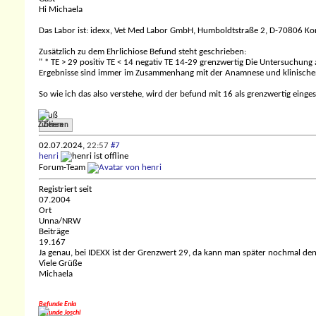
Hi Michaela
Das Labor ist: idexx, Vet Med Labor GmbH, Humboldtstraße 2, D-70806 K
Zusätzlich zu dem Ehrlichiose Befund steht geschrieben:
" * TE > 29 positiv TE < 14 negativ TE 14-29 grenzwertig Die Untersuchung
Ergebnisse sind immer im Zusammenhang mit der Anamnese und klinischen E
So wie ich das also verstehe, wird der befund mit 16 als grenzwertig einge
Gruß
Zitieren
02.07.2024,
22:57
#7
henri
Forum-Team
Registriert seit
07.2004
Ort
Unna/NRW
Beiträge
19.167
Ja genau, bei IDEXX ist der Grenzwert 29, da kann man später nochmal den Ti
Viele Grüße
Michaela
Befunde Enia
Befunde Joschi