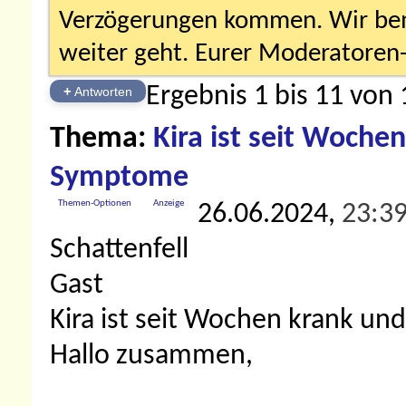
Verzögerungen kommen. Wir bemü
weiter geht. Eurer Moderatore
Ergebnis 1 bis 11 von 
+
Antworten
Thema:
Kira ist seit Wochen
Symptome
Themen-Optionen
Anzeige
26.06.2024,
23:3
Schattenfell
Gast
Kira ist seit Wochen krank un
Hallo zusammen,