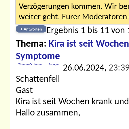
Verzögerungen kommen. Wir bemü
weiter geht. Eurer Moderatore
Ergebnis 1 bis 11 von 
+
Antworten
Thema:
Kira ist seit Wochen
Symptome
Themen-Optionen
Anzeige
26.06.2024,
23:3
Schattenfell
Gast
Kira ist seit Wochen krank un
Hallo zusammen,