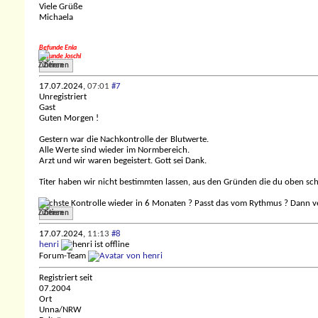
Viele Grüße
Michaela
Befunde Enia
Befunde Joschi
Zitieren
17.07.2024,
07:01
#7
Unregistriert
Gast
Guten Morgen !
Gestern war die Nachkontrolle der Blutwerte.
Alle Werte sind wieder im Normbereich.
Arzt und wir waren begeistert. Gott sei Dank.
Titer haben wir nicht bestimmten lassen, aus den Gründen die du oben sc
Nächste Kontrolle wieder in 6 Monaten ? Passt das vom Rythmus ? Dann ve
Zitieren
17.07.2024,
11:13
#8
henri
Forum-Team
Registriert seit
07.2004
Ort
Unna/NRW