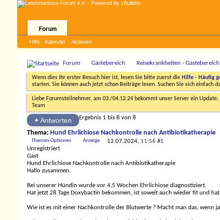
Forum
Hilfe
Kalender
Aktionen
Forum
Gästebereich
Reisekrankheiten - Gästebereich
Wenn dies Ihr erster Besuch hier ist, lesen Sie bitte zuerst die
Hilfe - Häufig g
starten. Sie können auch jetzt schon Beiträge lesen. Suchen Sie sich einfach 
Liebe Forumsteilnehmer, am 03./04.12.24 bekommt unser Server ein Update. D
Team
Ergebnis 1 bis 8 von 8
+
Antworten
Thema:
Hund Ehrlichiose Nachkontrolle nach Antibiotikatherapie
Themen-Optionen
Anzeige
12.07.2024,
11:56
#1
Unregistriert
Gast
Hund Ehrlichiose Nachkontrolle nach Antibiotikatherapie
Hallo zusammen,
Bei unserer Hündin wurde vor 4,5 Wochen Ehrlichiose diagnostiziert.
Hat jetzt 28 Tage Doxybactin bekommen, ist soweit auch wieder fit und hat
Wie ist es mit einer Nachkontrolle der Blutwerte ? Macht man das, wenn ja