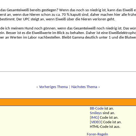
uch das Gesamteiweiß bereits gestiegen? Wenn das noch so niedrig ist, kann das Eiweiß
rst an, wenn due Nieren schon zu ca. 70 % kaputt sind, daher machen hier alle früh
estimmt. Der UPC steigt an, wenn Eiweiß über die Nieren verloren geht.
rde ich meinem Hund noch gönnen, wenn das Gesamteiweiß noch niedrig ist. Das würd
n. Besser ist es die Eiweißwerte im Blick zu behalten. Daher ist eine Eiweißelektroph
r an Werten im Labor nachbestellen. Bleibt Gamma deutlich unter 1 und die Blutwe
«
Vorheriges Thema
|
Nächstes Thema
»
BB-Code
ist
an
.
Smileys
sind
an
.
[IMG]
Code ist
an
.
[VIDEO]
Code ist
an
.
HTML-Code ist
aus
.
Foren-Regeln