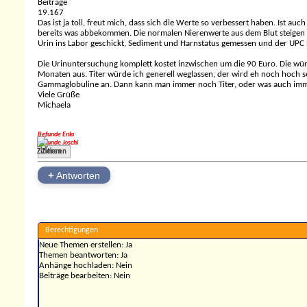
Beiträge
19.167
Das ist ja toll, freut mich, dass sich die Werte so verbessert haben. Ist a
bereits was abbekommen. Die normalen Nierenwerte aus dem Blut steigen e
Urin ins Labor geschickt, Sediment und Harnstatus gemessen und der UPC b
Die Urinuntersuchung komplett kostet inzwischen um die 90 Euro. Die wü
Monaten aus. Titer würde ich generell weglassen, der wird eh noch hoch sei
Gammaglobuline an. Dann kann man immer noch Titer, oder was auch imme
Viele Grüße
Michaela
Befunde Enia
Befunde Joschi
Zitieren
+
Antworten
Berechtigungen
Neue Themen erstellen:
Ja
Themen beantworten:
Ja
Anhänge hochladen:
Nein
Beiträge bearbeiten:
Nein