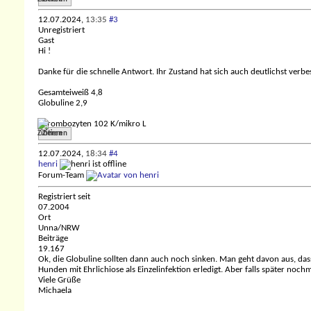
12.07.2024,
13:35
#3
Unregistriert
Gast
Hi !
Danke für die schnelle Antwort. Ihr Zustand hat sich auch deutlichst verbes
Gesamteiweiß 4,8
Globuline 2,9
Thrombozyten 102 K/mikro L
Zitieren
12.07.2024,
18:34
#4
henri
Forum-Team
Registriert seit
07.2004
Ort
Unna/NRW
Beiträge
19.167
Ok, die Globuline sollten dann auch noch sinken. Man geht davon aus, dass
Hunden mit Ehrlichiose als Einzelinfektion erledigt. Aber falls später n
Viele Grüße
Michaela