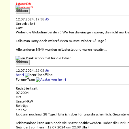
Befunde Enia
Befunde Joschi
Zitieren
12.07.2024,
19:38
#5
Unregistriert
Gast
Wobei die Globuline bei den 3 Werten die einzigen waren, die nicht marki
Falls man Doxy doch weiterführen müsste, wieder 28 Tage ?
Alle anderen MMK wurden mitgetestet und waren negativ …
Vielen Dank schon mal für die Infos !!
Zitieren
12.07.2024,
22:05
#6
henri
Forum-Team
Registriert seit
07.2004
Ort
Unna/NRW
Beiträge
19.167
Ja, dann nochmal 28 Tage. Halte ich aber für unwahrscheinlich. Gesamteiweiß
Leishmaniose kann auch noch viel später positiv werden. Daher die Herku
Geändert von henri (12.07.2024 um
22:09
Uhr)