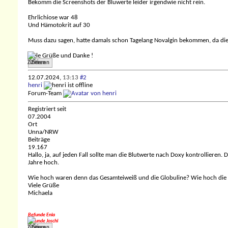
Bekomm die Screenshots der Bluwerte leider irgendwie nicht rein.
Ehrlichiose war 48
Und Hämotokrit auf 30
Muss dazu sagen, hatte damals schon Tagelang Novalgin bekommen, da die
Viele Grüße und Danke !
Zitieren
12.07.2024,
13:13
#2
henri
Forum-Team
Registriert seit
07.2004
Ort
Unna/NRW
Beiträge
19.167
Hallo, ja, auf jeden Fall sollte man die Blutwerte nach Doxy kontrollieren.
Jahre hoch.
Wie hoch waren denn das Gesamteiweiß und die Globuline? Wie hoch di
Viele Grüße
Michaela
Befunde Enia
Befunde Joschi
Zitieren