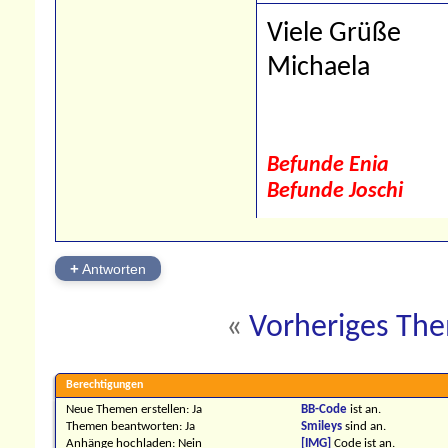
Viele Grüße
Michaela
Befunde Enia
Befunde Joschi
+
Antworten
«
Vorheriges Th
Berechtigungen
Neue Themen erstellen:
Ja
BB-Code
ist
an
.
Themen beantworten:
Ja
Smileys
sind
an
.
Anhänge hochladen:
Nein
[IMG]
Code ist
an
.