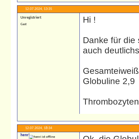
12.07.2024,
13:35
Hi !
Unregistriert
Gast
Danke für die 
auch deutlichs
Gesamteiweiß
Globuline 2,9
Thrombozyten
12.07.2024,
18:34
henri
Ok, die Globul