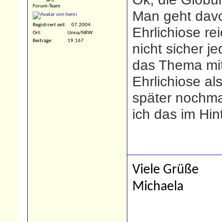
Forum-Team
Man geht davo
Registriert seit
07.2004
Ehrlichiose re
Ort
Unna/NRW
Beiträge
19.167
nicht sicher j
das Thema mit
Ehrlichiose als
später nochm
ich das im Hin
Viele Grüße
Michaela