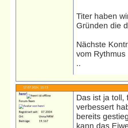
Titer haben wi
Gründen die d
Nächste Kontr
vom Rythmus ?
..
17.07.2024,
11:13
henri
Das ist ja toll
Forum-Team
verbessert ha
Registriert seit
07.2004
bereits gestie
Ort
Unna/NRW
Beiträge
19.167
kann das Eiwei