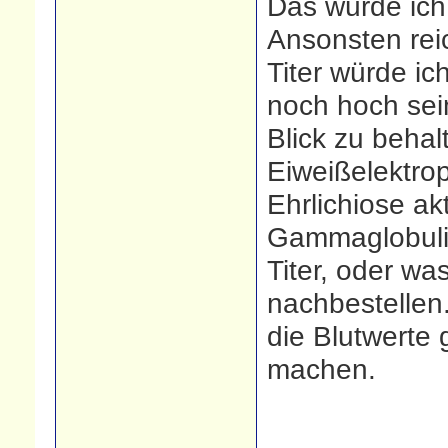
Das würde ich
Ansonsten reic
Titer würde ic
noch hoch sein
Blick zu behal
Eiweißelektro
Ehrlichiose ak
Gammaglobuli
Titer, oder w
nachbestellen
die Blutwerte
machen.