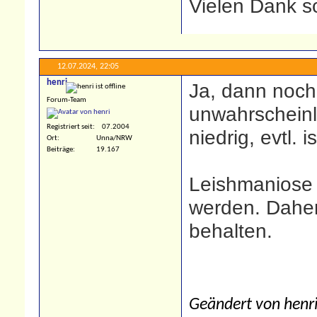
Vielen Dank sc
12.07.2024,
22:05
henri
Ja, dann nochm
Forum-Team
unwahrscheinl
Registriert seit
07.2004
niedrig, evtl. 
Ort
Unna/NRW
Beiträge
19.167
Leishmaniose 
werden. Daher
behalten.
Geändert von henr