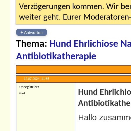
Verzögerungen kommen. Wir bemü
weiter geht. Eurer Moderatore
+
Antworten
Thema:
Hund Ehrlichiose N
Antibiotikatherapie
12.07.2024,
11:56
Unregistriert
Hund Ehrlichi
Gast
Antibiotikathe
Hallo zusamm