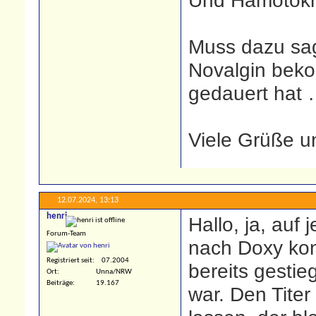
Und Hämotokri
Muss dazu sag
Novalgin bek
gedauert hat
Viele Grüße u
12.07.2024,
13:13
henri
Hallo, ja, auf 
Forum-Team
nach Doxy kont
Registriert seit
07.2004
bereits gestie
Ort
Unna/NRW
Beiträge
19.167
war. Den Tite