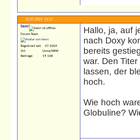
12.07.2024,
13:13
henri
Hallo, ja, auf 
Forum-Team
nach Doxy kont
Registriert seit
07.2004
bereits gestie
Ort
Unna/NRW
Beiträge
19.168
war. Den Tite
lassen, der bl
hoch.
Wie hoch war
Globuline? Wi