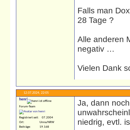
Falls man Dox
28 Tage ?
Alle anderen 
negativ …
Vielen Dank sc
12.07.2024,
22:05
henri
Ja, dann nochm
Forum-Team
unwahrscheinl
Registriert seit
07.2004
niedrig, evtl. 
Ort
Unna/NRW
Beiträge
19.168