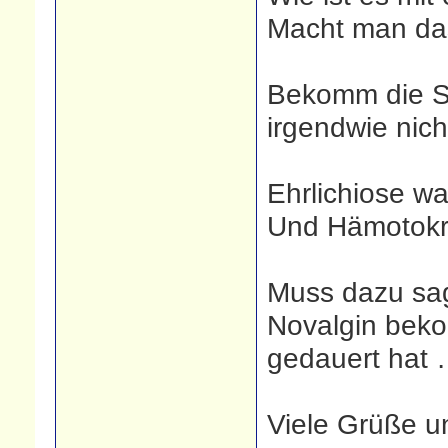
Macht man das
Bekomm die Sc
irgendwie nicht
Ehrlichiose wa
Und Hämotokri
Muss dazu sag
Novalgin bek
gedauert hat
Viele Grüße u