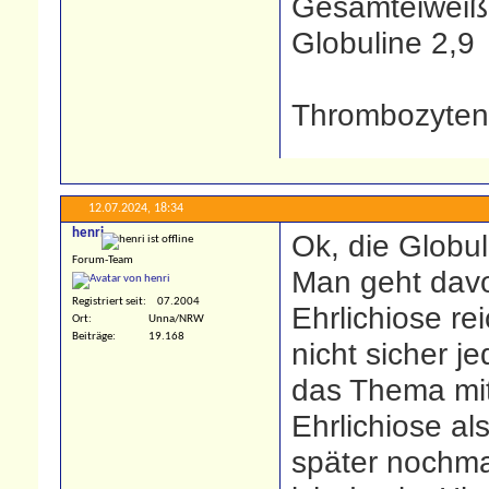
Gesamteiweiß
Globuline 2,9
Thrombozyten
12.07.2024,
18:34
henri
Ok, die Globul
Forum-Team
Man geht davo
Registriert seit
07.2004
Ehrlichiose re
Ort
Unna/NRW
Beiträge
19.168
nicht sicher j
das Thema mit
Ehrlichiose als
später nochm