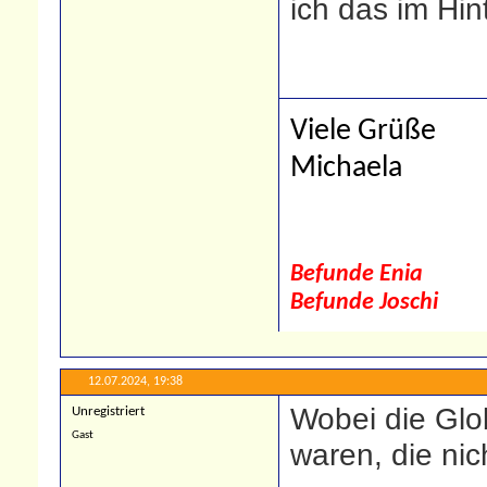
ich das im Hin
Viele Grüße
Michaela
Befunde Enia
Befunde Joschi
12.07.2024,
19:38
Wobei die Glo
Unregistriert
Gast
waren, die nic