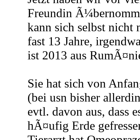
Freundin Ã¼bernommen
kann sich selbst nich
fast 13 Jahre, irgend
ist 2013 aus RumÃ¤n
Sie hat sich von Anfan
(bei usn bisher allerdi
evtl. davon aus, dass 
hÃ¤ufig Erde gefressen
Tierarzt hat Omeoprazo