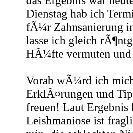
das Ergebnis war heut
Dienstag hab ich Term
fÃ¼r Zahnsanierung in
lasse ich gleich rÃ¶nt
HÃ¼fte vermuten und a
Vorab wÃ¼rd ich mich 
ErklÃ¤rungen und Tip
freuen! Laut Ergebnis 
Leishmaniose ist fragl