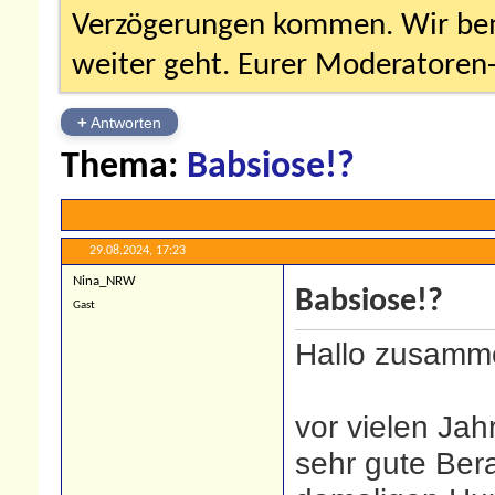
Verzögerungen kommen. Wir bemü
weiter geht. Eurer Moderatore
+
Antworten
Thema:
Babsiose!?
29.08.2024,
17:23
Nina_NRW
Babsiose!?
Gast
Hallo zusamm
vor vielen Jah
sehr gute Ber