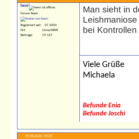
henri
Man sieht in 
Forum-Team
Leishmaniose 
Registriert seit
07.2004
bei Kontrollen
Ort
Unna/NRW
Beiträge
19.167
Viele Grüße
Michaela
Befunde Enia
Befunde Joschi
30.08.2024,
10:24