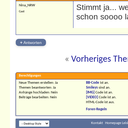
Stimmt ja... we
Nina_NRW
Gast
schon soooo l
+
Antworten
«
Vorheriges Th
Berechtigungen
Neue Themen erstellen:
Ja
BB-Code
ist
an
.
Themen beantworten:
Ja
Smileys
sind
an
.
Anhänge hochladen:
Nein
[IMG]
Code ist
an
.
Beiträge bearbeiten:
Nein
[VIDEO]
Code ist
an
.
HTML-Code ist
aus
.
Foren-Regeln
Kontakt
Homepage Leis