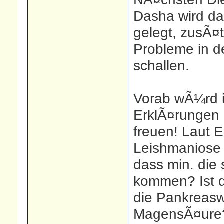
Dasha wird da
gelegt, zusÃ¤t
Probleme in d
schallen.
Vorab wÃ¼rd i
ErklÃ¤rungen 
freuen! Laut 
Leishmaniose i
dass min. die
kommen? Ist d
die Pankreasw
MagensÃ¤ure? 