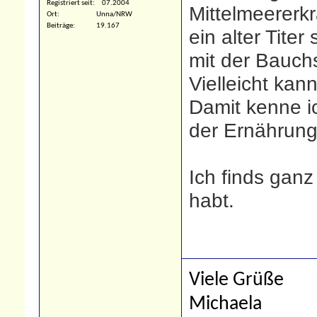
Registriert seit
07.2004
Mittelmeererk
Ort
Unna/NRW
Beiträge
19.167
ein alter Titer 
mit der Bauch
Vielleicht kan
Damit kenne ic
der Ernährungs
Ich finds gan
habt.
Viele Grüße
Michaela