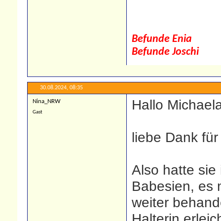
Befunde Enia
Befunde Joschi
30.08.2024,
08:35
Hallo Michaela
Nina_NRW
Gast
liebe Dank für
Also hatte sie
Babesien, es 
weiter behand
Halterin erleic