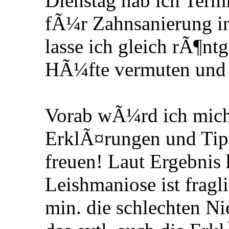
Dienstag hab ich Term
fÃ¼r Zahnsanierung in
lasse ich gleich rÃ¶nt
HÃ¼fte vermuten und a
Vorab wÃ¼rd ich mich 
ErklÃ¤rungen und Tip
freuen! Laut Ergebnis 
Leishmaniose ist fragl
min. die schlechten N