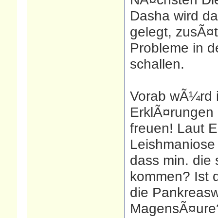
Dasha wird da
gelegt, zusÃ¤t
Probleme in d
schallen.
Vorab wÃ¼rd i
ErklÃ¤rungen 
freuen! Laut 
Leishmaniose i
dass min. die
kommen? Ist d
die Pankreasw
MagensÃ¤ure? 