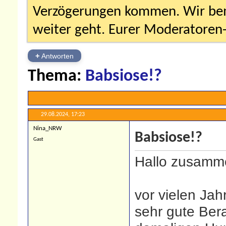
Verzögerungen kommen. Wir bemü
weiter geht. Eurer Moderatore
+
Antworten
Thema:
Babsiose!?
29.08.2024,
17:23
Nina_NRW
Babsiose!?
Gast
Hallo zusamm
vor vielen Jah
sehr gute Ber