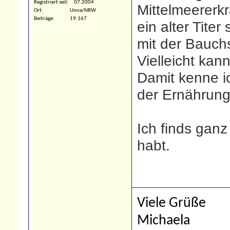
Registriert seit
07.2004
Mittelmeererk
Ort
Unna/NRW
Beiträge
19.167
ein alter Titer 
mit der Bauch
Vielleicht kan
Damit kenne ic
der Ernährungs
Ich finds gan
habt.
Viele Grüße
Michaela