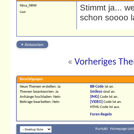
Stimmt ja... we
Nina_NRW
Gast
schon soooo l
+
Antworten
«
Vorheriges Th
Berechtigungen
Neue Themen erstellen:
Ja
BB-Code
ist
an
.
Themen beantworten:
Ja
Smileys
sind
an
.
Anhänge hochladen:
Nein
[IMG]
Code ist
an
.
Beiträge bearbeiten:
Nein
[VIDEO]
Code ist
an
.
HTML-Code ist
aus
.
Foren-Regeln
Kontakt
Homepage Leis