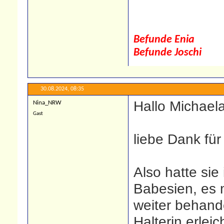
Befunde Enia
Befunde Joschi
30.08.2024,
08:35
Hallo Michaela
Nina_NRW
Gast
liebe Dank für
Also hatte sie
Babesien, es 
weiter behand
Halterin erleic