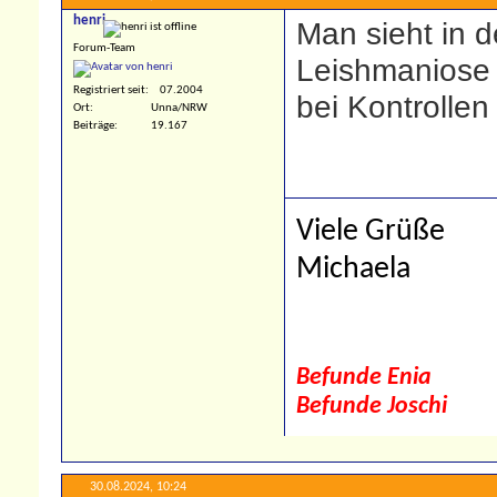
henri
Man sieht in 
Forum-Team
Leishmaniose 
Registriert seit
07.2004
bei Kontrollen
Ort
Unna/NRW
Beiträge
19.167
Viele Grüße
Michaela
Befunde Enia
Befunde Joschi
30.08.2024,
10:24