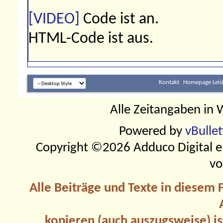
[VIDEO]
Code ist
an
.
HTML-Code ist
aus
.
Kontakt
Homepage Leis
Alle Zeitangaben in W
Powered by
vBulle
Copyright ©2026 Adduco Digital e.K
vo
Alle Beiträge und Texte in diesem
kopieren (auch auszugsweise) is