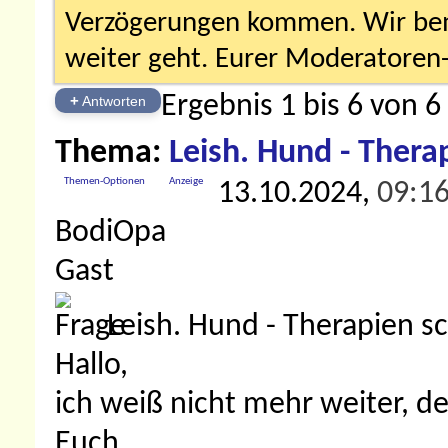
Verzögerungen kommen. Wir bemü
weiter geht. Eurer Moderatore
Ergebnis 1 bis 6 von 6
+
Antworten
Thema:
Leish. Hund - Thera
Themen-Optionen
Anzeige
13.10.2024,
09:1
BodiOpa
Gast
Leish. Hund - Therapien sc
Hallo,
ich weiß nicht mehr weiter, 
Euch.