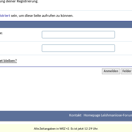
ung deiner Registrierung.
istriert
sein, um diese Seite aufrufen zu können.
e:
t bleiben?
Kontakt
Homepage Leishmaniose-Forum
Alle Zeitangaben in WEZ +2. Es ist jetzt
12:29
Uhr.