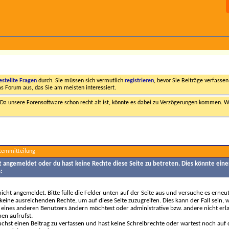
estellte Fragen
durch. Sie müssen sich vermutlich
registrieren
, bevor Sie Beiträge verfasse
das Forum aus, das Sie am meisten interessiert.
a unsere Forensoftware schon recht alt ist, könnte es dabei zu Verzögerungen kommen. Wi
stemmitteilung
ht angemeldet oder du hast keine Rechte diese Seite zu betreten. Dies könnte eine
:
nicht angemeldet. Bitte fülle die Felder unten auf der Seite aus und versuche es erneut
keine ausreichenden Rechte, um auf diese Seite zuzugreifen. Dies kann der Fall sein,
 eines anderen Benutzers ändern möchtest oder administrative bzw. andere nicht erl
en aufrufst.
chst einen Beitrag zu verfassen und hast keine Schreibrechte oder wartest noch auf 