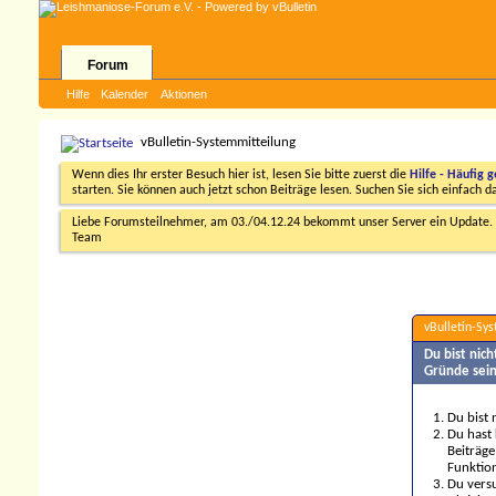
Forum
Hilfe
Kalender
Aktionen
vBulletin-Systemmitteilung
Wenn dies Ihr erster Besuch hier ist, lesen Sie bitte zuerst die
Hilfe - Häufig g
starten. Sie können auch jetzt schon Beiträge lesen. Suchen Sie sich einfach 
Liebe Forumsteilnehmer, am 03./04.12.24 bekommt unser Server ein Update. D
Team
vBulletin-Sy
Du bist nic
Gründe sein
Du bist 
Du hast 
Beiträge
Funktion
Du versu