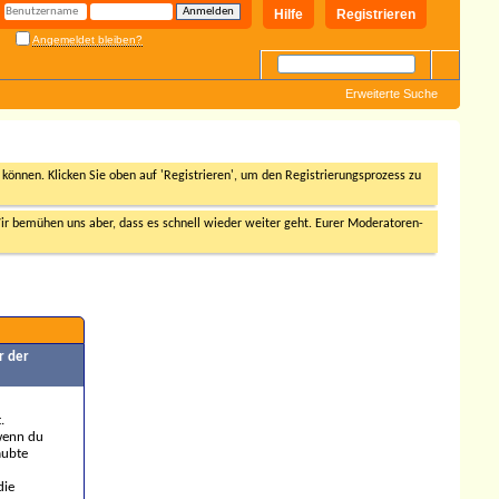
Hilfe
Registrieren
Angemeldet bleiben?
Erweiterte Suche
n können. Klicken Sie oben auf 'Registrieren', um den Registrierungsprozess zu
r bemühen uns aber, dass es schnell wieder weiter geht. Eurer Moderatoren-
r der
.
 wenn du
aubte
die