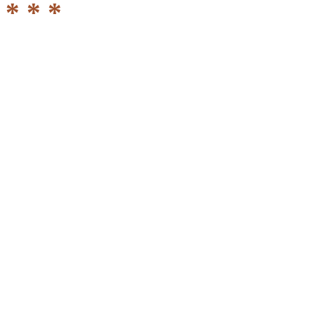
* * *