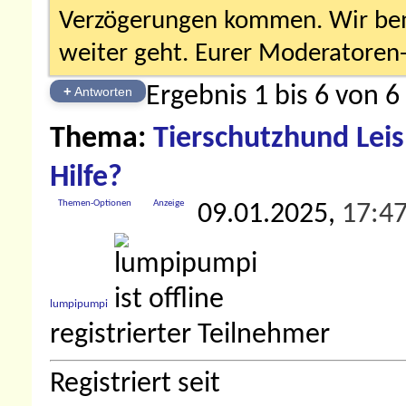
Verzögerungen kommen. Wir bemü
weiter geht. Eurer Moderatore
Ergebnis 1 bis 6 von 6
+
Antworten
Thema:
Tierschutzhund Leis
Hilfe?
Themen-Optionen
Anzeige
09.01.2025,
17:4
lumpipumpi
registrierter Teilnehmer
Registriert seit