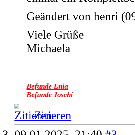
Geändert von henri (
Viele Grüße
Michaela
Befunde Enia
Befunde Joschi
Zitieren
09.01.2025,
21:40
#3