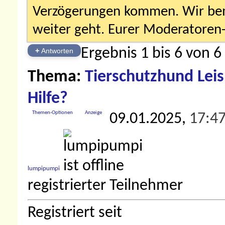
Verzögerungen kommen. Wir bemü
weiter geht. Eurer Moderatore
Ergebnis 1 bis 6 von 6
+
Antworten
Thema:
Tierschutzhund Leis
Hilfe?
Themen-Optionen
Anzeige
09.01.2025,
17:4
lumpipumpi
registrierter Teilnehmer
Registriert seit