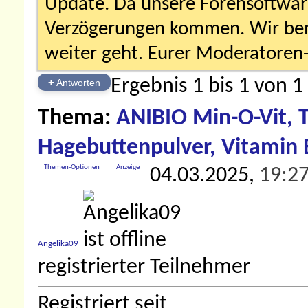
Update. Da unsere Forensoftware 
Verzögerungen kommen. Wir bemü
weiter geht. Eurer Moderatore
Ergebnis 1 bis 1 von 1
+
Antworten
Thema:
ANIBIO Min-O-Vit, To
Hagebuttenpulver, Vitamin
Themen-Optionen
Anzeige
04.03.2025,
19:2
Angelika09
registrierter Teilnehmer
Registriert seit