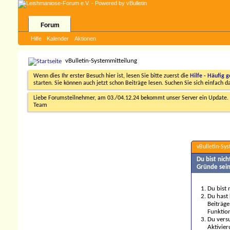
Forum
Hilfe
Kalender
Aktionen
vBulletin-Systemmitteilung
Wenn dies Ihr erster Besuch hier ist, lesen Sie bitte zuerst die
Hilfe - Häufig g
starten. Sie können auch jetzt schon Beiträge lesen. Suchen Sie sich einfach 
Liebe Forumsteilnehmer, am 03./04.12.24 bekommt unser Server ein Update. D
Team
vBulletin-Sy
Du bist nic
Gründe sein
Du bist 
Du hast 
Beiträge
Funktion
Du versu
Aktivier