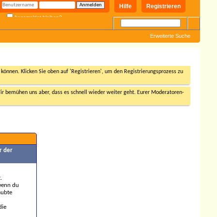
Hilfe
Registrieren
Angemeldet bleiben?
Erweiterte Suche
n können. Klicken Sie oben auf 'Registrieren', um den Registrierungsprozess zu
r bemühen uns aber, dass es schnell wieder weiter geht. Eurer Moderatoren-
r der
.
 wenn du
aubte
die