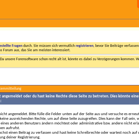
estellte Fragen
durch. Sie müssen sich vermutlich
registrieren
, bevor Sie Beiträge verfasse
das Forum aus, das Sie am meisten interessiert.
a unsere Forensoftware schon recht alt ist, könnte es dabei zu Verzögerungen kommen. Wi
stemmitteilung
ht angemeldet oder du hast keine Rechte diese Seite zu betreten. Dies könnte eine
:
nicht angemeldet. Bitte fülle die Felder unten auf der Seite aus und versuche es erneut
keine ausreichenden Rechte, um auf diese Seite zuzugreifen. Dies kann der Fall sein,
 eines anderen Benutzers ändern möchtest oder administrative bzw. andere nicht erl
en aufrufst.
chst einen Beitrag zu verfassen und hast keine Schreibrechte oder wartest noch auf 
ung deiner Registrierung.